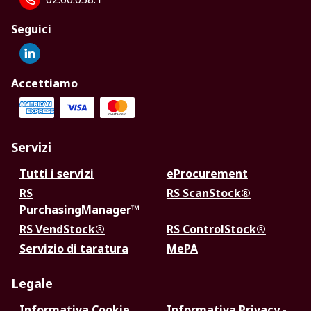
Seguici
Accettiamo
Servizi
Tutti i servizi
eProcurement
RS
RS ScanStock®
PurchasingManager™
RS VendStock®
RS ControlStock®
Servizio di taratura
MePA
Legale
Informativa Cookie
Informativa Privacy -