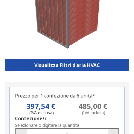
Visualizza Filtri d'aria HVAC
Prezzo per 1 confezione da 6 unità*
397,54 €
485,00 €
(IVA esclusa)
(IVA inclusa)
Add
Confezione/i
to
Selezionare o digitare la quantità
Basket