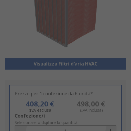
Visualizza Filtri d'aria HVAC
Prezzo per 1 confezione da 6 unità*
408,20 €
498,00 €
(IVA esclusa)
(IVA inclusa)
Add
Confezione/i
to
Selezionare o digitare la quantità
Basket