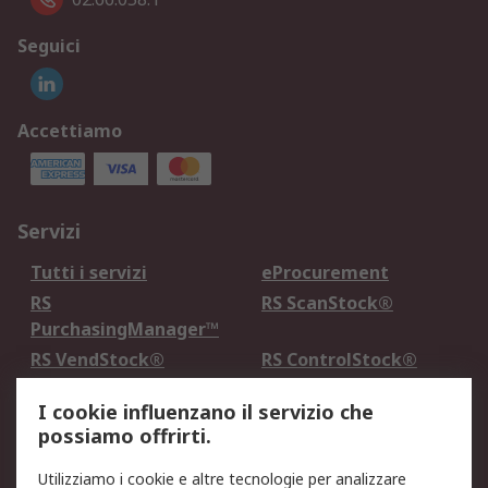
Seguici
Accettiamo
Servizi
Tutti i servizi
eProcurement
RS
RS ScanStock®
PurchasingManager™
RS VendStock®
RS ControlStock®
Servizio di taratura
MePA
I cookie influenzano il servizio che
possiamo offrirti.
Legale
Utilizziamo i cookie e altre tecnologie per analizzare
Informativa Cookie
Informativa Privacy -