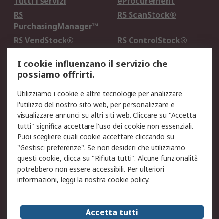
Tutti i servizi
eProcurement
RS
RS ScanStock®
PurchasingManager™
RS VendStock®
RS ControlStock®
Servizio di taratura
MePA
I cookie influenzano il servizio che
possiamo offrirti.
Legale
Utilizziamo i cookie e altre tecnologie per analizzare
Informativa Cookie
Informativa Privacy -
l'utilizzo del nostro sito web, per personalizzare e
Aggiornata
visualizzare annunci su altri siti web. Cliccare su "Accetta
Email Security
Termini d'uso
tutti" significa accettare l'uso dei cookie non essenziali.
Condizioni di vendita
Condizioni generali di
Puoi scegliere quali cookie accettare cliccando su
servizio
"Gestisci preferenze". Se non desideri che utilizziamo
questi cookie, clicca su "Rifiuta tutti". Alcune funzionalità
Etica e responsabilità
potrebbero non essere accessibili. Per ulteriori
informazioni, leggi la nostra
cookie policy
.
Chi Siamo
Chi Siamo
Contattaci
Accetta tutti
Supporto
ESG