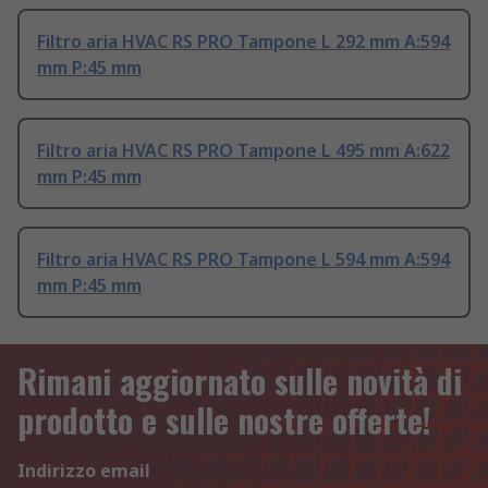
Filtro aria HVAC RS PRO Tampone L 292 mm A:594
mm P:45 mm
Filtro aria HVAC RS PRO Tampone L 495 mm A:622
mm P:45 mm
Filtro aria HVAC RS PRO Tampone L 594 mm A:594
mm P:45 mm
Rimani aggiornato sulle novità di
prodotto e sulle nostre offerte!
Indirizzo email