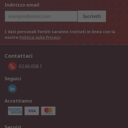
Indirizzo email
Iscriviti
I dati personali forniti saranno trattati in linea con la
nostra
Politica sulla Privacy
.
Contattaci
02.66.058.1
Seguici
Accettiamo
Servizi