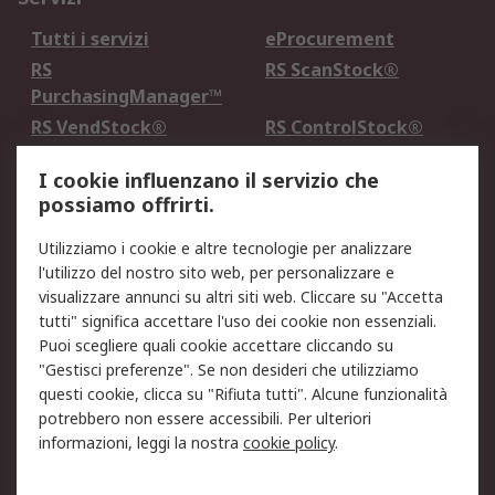
Tutti i servizi
eProcurement
RS
RS ScanStock®
PurchasingManager™
RS VendStock®
RS ControlStock®
Servizio di taratura
MePA
I cookie influenzano il servizio che
possiamo offrirti.
Legale
Utilizziamo i cookie e altre tecnologie per analizzare
Informativa Cookie
Informativa Privacy -
l'utilizzo del nostro sito web, per personalizzare e
Aggiornata
visualizzare annunci su altri siti web. Cliccare su "Accetta
Email Security
Termini d'uso
tutti" significa accettare l'uso dei cookie non essenziali.
Condizioni di vendita
Condizioni generali di
Puoi scegliere quali cookie accettare cliccando su
servizio
"Gestisci preferenze". Se non desideri che utilizziamo
questi cookie, clicca su "Rifiuta tutti". Alcune funzionalità
Etica e responsabilità
potrebbero non essere accessibili. Per ulteriori
informazioni, leggi la nostra
cookie policy
.
Chi Siamo