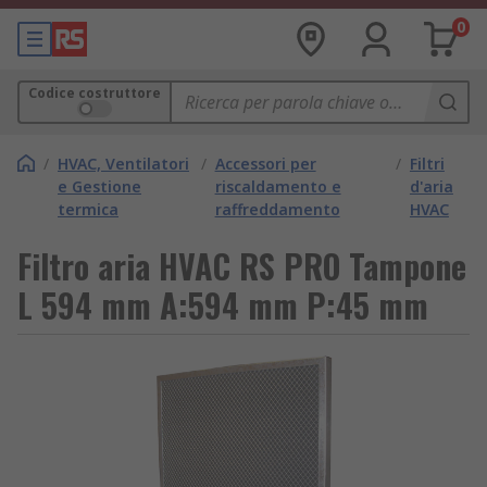
0
Codice costruttore
/
HVAC, Ventilatori
/
Accessori per
/
Filtri
e Gestione
riscaldamento e
d'aria
termica
raffreddamento
HVAC
Filtro aria HVAC RS PRO Tampone
L 594 mm A:594 mm P:45 mm