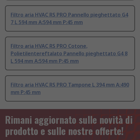
Filtro aria HVAC RS PRO Pannello pieghettato G4
7 L 594 mm A:594 mm P:45 mm
Filtro aria HVAC RS PRO Cotone,
Polietilentereftalato Pannello pieghettato G4 8
L 594 mm A:594 mm P:45 mm
Filtro aria HVAC RS PRO Tampone L 394 mm A:490
mm P:45 mm
Rimani aggiornato sulle novità di
prodotto e sulle nostre offerte!