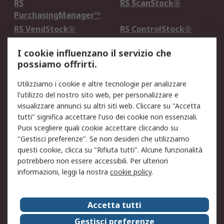
RS
RS ScanStock®
PurchasingManager™
RS VendStock®
RS ControlStock®
Servizio di taratura
MePA
I cookie influenzano il servizio che
possiamo offrirti.
Legale
Utilizziamo i cookie e altre tecnologie per analizzare
Informativa Cookie
Informativa Privacy -
l'utilizzo del nostro sito web, per personalizzare e
Aggiornata
visualizzare annunci su altri siti web. Cliccare su "Accetta
Email Security
Termini d'uso
tutti" significa accettare l'uso dei cookie non essenziali.
Condizioni di vendita
Condizioni generali di
Puoi scegliere quali cookie accettare cliccando su
servizio
"Gestisci preferenze". Se non desideri che utilizziamo
questi cookie, clicca su "Rifiuta tutti". Alcune funzionalità
Etica e responsabilità
potrebbero non essere accessibili. Per ulteriori
informazioni, leggi la nostra
cookie policy
.
Chi Siamo
Chi Siamo
Contattaci
Accetta tutti
Supporto
ESG
Gestisci preferenze