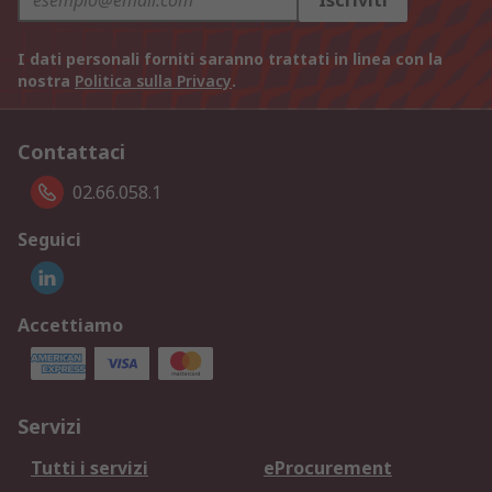
Iscriviti
I dati personali forniti saranno trattati in linea con la
nostra
Politica sulla Privacy
.
Contattaci
02.66.058.1
Seguici
Accettiamo
Servizi
Tutti i servizi
eProcurement