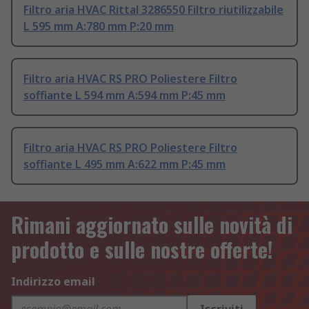
Filtro aria HVAC Rittal 3286550 Filtro riutilizzabile
L 595 mm A:780 mm P:20 mm
Filtro aria HVAC RS PRO Poliestere Filtro
soffiante L 594 mm A:594 mm P:45 mm
Filtro aria HVAC RS PRO Poliestere Filtro
soffiante L 495 mm A:622 mm P:45 mm
Rimani aggiornato sulle novità di
prodotto e sulle nostre offerte!
Indirizzo email