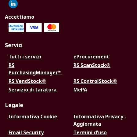
Accettiamo
Servizi
Tutti i servizi
eProcurement
RS
RS ScanStock®
PurchasingManager™
RS VendStock®
RS ControlStock®
Servizio di taratura
MePA
Legale
Informativa Cookie
Informativa Privacy -
Aggiornata
Email Security
Termini d'uso