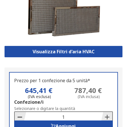
Visualizza Filtri d'aria HVAC
Prezzo per 1 confezione da 5 unità*
645,41 €
787,40 €
(IVA esclusa)
(IVA inclusa)
Add
Confezione/i
to
Selezionare o digitare la quantità
Basket
Aggiungi