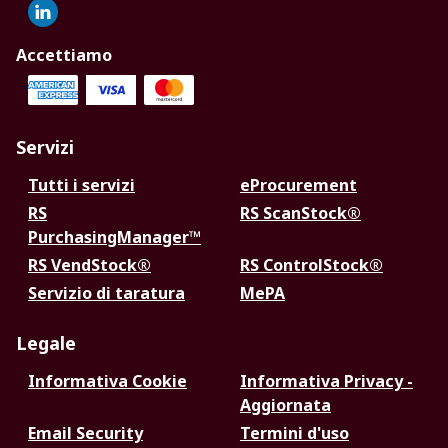
Accettiamo
Servizi
Tutti i servizi
eProcurement
RS
RS ScanStock®
PurchasingManager™
RS VendStock®
RS ControlStock®
Servizio di taratura
MePA
Legale
Informativa Cookie
Informativa Privacy -
Aggiornata
Email Security
Termini d'uso