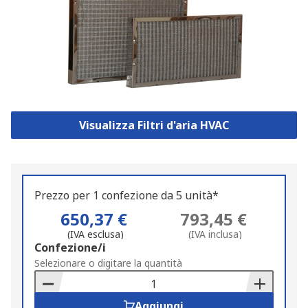
Visualizza Filtri d'aria HVAC
Prezzo per 1 confezione da 5 unità*
650,37 €
793,45 €
(IVA esclusa)
(IVA inclusa)
Add
Confezione/i
to
Selezionare o digitare la quantità
Basket
Aggiungi