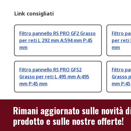
Link consigliati
Filtro pannello RS PRO GF2 Grasso
Filtro p
per reti L 292 mm A:594 mm P:45
per reti
mm
mm
Filtro pannello RS PRO GFS2
Filtro p
Grasso per reti L 495 mm A:495
Grasso p
mm P:45 mm
mm P:4
Rimani aggiornato sulle novità d
prodotto e sulle nostre offerte!