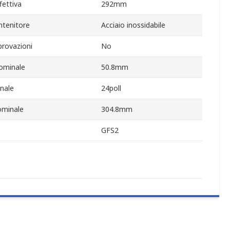
fettiva
292mm
ntenitore
Acciaio inossidabile
rovazioni
No
ominale
50.8mm
nale
24poll
ominale
304.8mm
GFS2