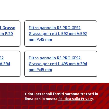
1 Grasso
Filtro pannello RS PRO GFS2
mm P:20
Grasso per reti L 592 mm A:592
mm P:45 mm
S2
Filtro pannello RS PRO GFS2
 A:394
Grasso per reti L 495 mm A:394
mm P:45 mm
I dati personali forniti saranno trattati in
linea con la nostra
Politica sulla Privacy
.