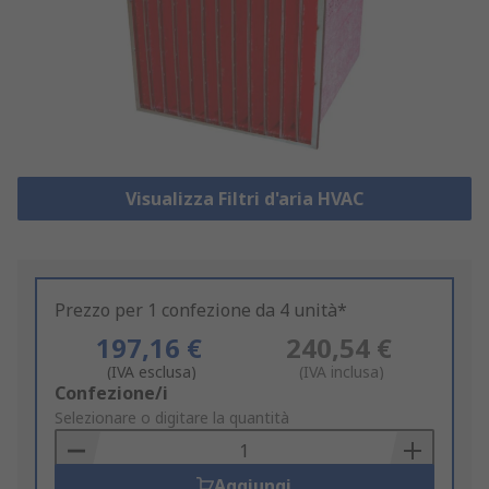
Visualizza Filtri d'aria HVAC
Prezzo per 1 confezione da 4 unità*
197,16 €
240,54 €
(IVA esclusa)
(IVA inclusa)
Add
Confezione/i
to
Selezionare o digitare la quantità
Basket
Aggiungi