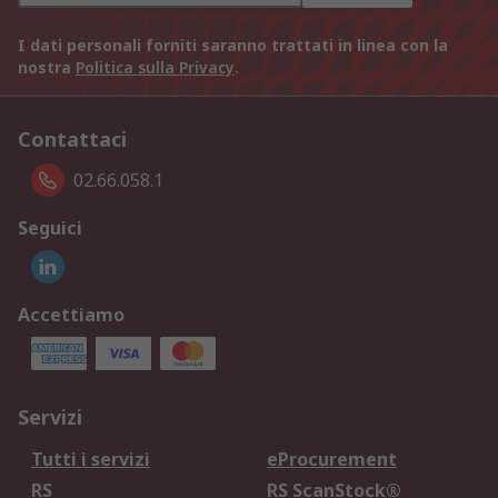
I dati personali forniti saranno trattati in linea con la
nostra
Politica sulla Privacy
.
Contattaci
02.66.058.1
Seguici
Accettiamo
Servizi
Tutti i servizi
eProcurement
RS
RS ScanStock®