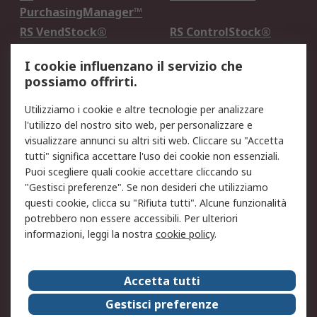
PurchasingManager™
RS VendStock®
RS ControlStock®
Servizio di taratura
MePA
I cookie influenzano il servizio che
possiamo offrirti.
Legale
Utilizziamo i cookie e altre tecnologie per analizzare
Informativa Cookie
Informativa Privacy -
l'utilizzo del nostro sito web, per personalizzare e
Aggiornata
visualizzare annunci su altri siti web. Cliccare su "Accetta
Email Security
Termini d'uso
tutti" significa accettare l'uso dei cookie non essenziali.
Condizioni di vendita
Condizioni generali di
Puoi scegliere quali cookie accettare cliccando su
servizio
"Gestisci preferenze". Se non desideri che utilizziamo
questi cookie, clicca su "Rifiuta tutti". Alcune funzionalità
Etica e responsabilità
potrebbero non essere accessibili. Per ulteriori
informazioni, leggi la nostra
cookie policy
.
Chi Siamo
Chi Siamo
Contattaci
Accetta tutti
Supporto
ESG
Gestisci preferenze
Carriere
RS Group