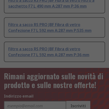
Filtro a sacco RS PRO JBF Fibra di vetro Filtro a
sacchetto F7 L 490 mm A:287 mm P:36 mm
Filtro a sacco RS PRO JBF Fibra di vetro
Confezione F7 L 592 mm A:287 mm P:535 mm
Filtro a sacco RS PRO JBF Fibra di vetro
Confezione F7 L 592 mm A:287 mm P:36 mm
Rimani aggiornato sulle novità di
prodotto e sulle nostre offerte!
Indirizzo email
Iscriviti