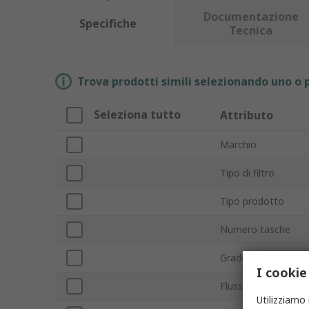
Documentazione
Specifiche
Tecnica
Trova prodotti simili selezionando uno o p
Seleziona tutto
Attributo
Marchio
Tipo di filtro
Tipo prodotto
Numero tasche
Grado di filtrazione
I cookie
Flusso d'aria mass
Utilizziamo 