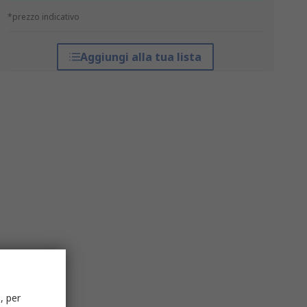
*prezzo indicativo
Aggiungi alla tua lista
, per