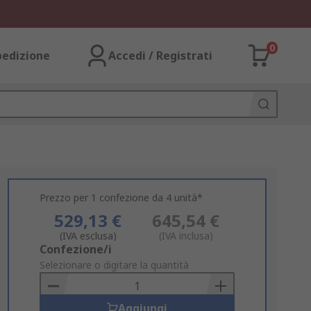
0
pedizione
Accedi / Registrati
Prezzo per 1 confezione da 4 unità*
529,13 €
645,54 €
(IVA esclusa)
(IVA inclusa)
Add
Confezione/i
to
Selezionare o digitare la quantità
Basket
Aggiungi