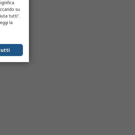
ignifica
liccando su
uta tutti".
eggi la
utti