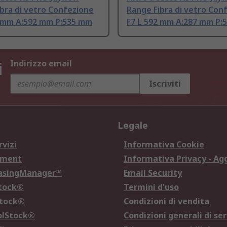
bra di vetro Confezione
Range Fibra di vetro Con
7 mm A:592 mm P:535 mm
F7 L 592 mm A:287 mm P:
i
Indirizzo email
Iscriviti
Legale
rvizi
Informativa Cookie
ement
Informativa Privacy - Ag
hasingManager™
Email Security
Stock®
Termini d'uso
Stock®
Condizioni di vendita
olStock®
Condizioni generali di ser