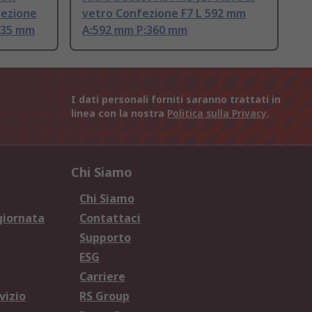
fezione
vetro Confezione F7 L 592 mm
535 mm
A:592 mm P:360 mm
I dati personali forniti saranno trattati in
linea con la nostra
Politica sulla Privacy
.
Chi Siamo
Chi Siamo
giornata
Contattaci
Supporto
ESG
Carriere
vizio
RS Group