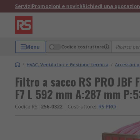
Servizi
Promozioni e novità
Richiedi una quotazio
Menu
Codice costruttore
/
HVAC, Ventilatori e Gestione termica
/
Accessori 
Filtro a sacco RS PRO JBF F
F7 L 592 mm A:287 mm P:
Codice RS
:
256-0322
Costruttore
:
RS PRO