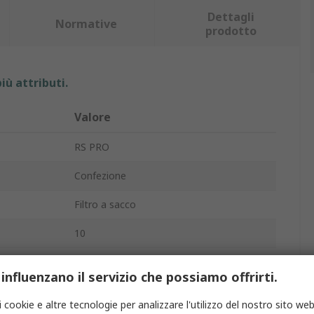
Dettagli
Normative
prodotto
iù attributi.
Valore
RS PRO
Confezione
Filtro a sacco
10
F7
 influenzano il servizio che possiamo offrirti.
imo
1700m³/h
i cookie e altre tecnologie per analizzare l'utilizzo del nostro sito web