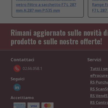
vetro Filtro a sacchetto F7 L 287
Range Fi
mm A:287 mm P:535 mm
F7 L 28
Rimani aggiornato sulle novità d
prodotto e sulle nostre offerte!
Contattaci
Servizi
02.66.058.1
Tutti i se
eProcur
Seguici
RS Purc
RS Scan
RS Vend
Accettiamo
RS Contr