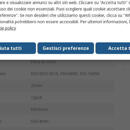
iniziale
100Pa
re e visualizzare annunci su altri siti web. Cliccare su "Accetta tutti" s
'uso dei cookie non essenziali. Puoi scegliere quali cookie accettare c
592mm
eferenze". Se non desideri che utilizziamo questi cookie, clicca su "Rifi
onalità potrebbero non essere accessibili. Per ulteriori informazioni, l
 finale
200Pa
ie policy
.
287mm
fiuta tutti
Gestisci preferenze
Accetta t
a
535mm
Fibra di vetro
oni
EN13053:2019, EN16890, ISO 16890
20mm
12poll
e
609.6mm
e
533.4mm