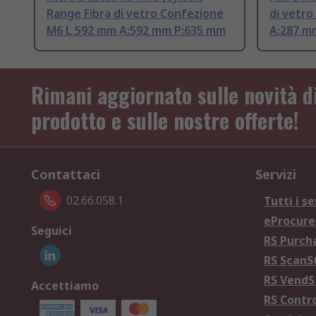
Range Fibra di vetro Confezione
di vetro
M6 L 592 mm A:592 mm P:635 mm
A:287 m
Rimani aggiornato sulle novità d
prodotto e sulle nostre offerte!
Contattaci
Servizi
02.66.058.1
Tutti i se
eProcur
Seguici
RS Purc
RS Scan
RS Vend
Accettiamo
RS Contr