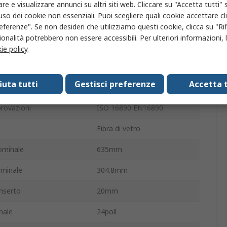
ssione iniziale
175Pa
re e visualizzare annunci su altri siti web. Cliccare su "Accetta tutti" s
'uso dei cookie non essenziali. Puoi scegliere quali cookie accettare c
ssione finale
275Pa
eferenze". Se non desideri che utilizziamo questi cookie, clicca su "Rifi
onalità potrebbero non essere accessibili. Per ulteriori informazioni, l
ettiva
287mm
ie policy
.
fettiva
635mm
fiuta tutti
Gestisci preferenze
Accetta t
tiva
592mm
rovazioni
ISO 16890 EN16890
Fibra di vetro
ominale
635mm
ominale
304.8mm
nserto
20mm
nale
24poll