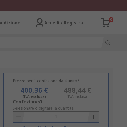
0
pedizione
Accedi / Registrati
Prezzo per 1 confezione da 4 unità*
400,36 €
488,44 €
(IVA esclusa)
(IVA inclusa)
Add
Confezione/i
to
Selezionare o digitare la quantità
Basket