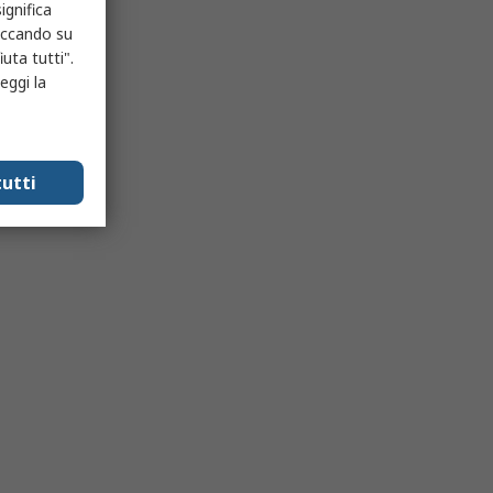
ignifica
liccando su
uta tutti".
eggi la
utti