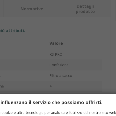
Dettagli
Normative
prodotto
iù attributi.
Valore
RS PRO
Confezione
o
Filtro a sacco
he
4
azione
F9
 influenzano il servizio che possiamo offrirti.
a massimo
1700m³/h
i cookie e altre tecnologie per analizzare l'utilizzo del nostro sito web