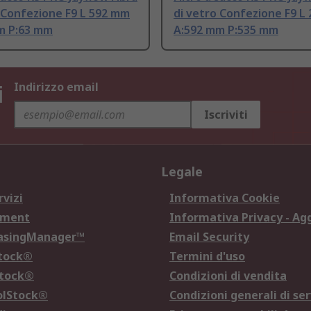
 Confezione F9 L 592 mm
di vetro Confezione F9 L
m P:63 mm
A:592 mm P:535 mm
i
Indirizzo email
Iscriviti
Legale
rvizi
Informativa Cookie
ement
Informativa Privacy - Ag
hasingManager™
Email Security
Stock®
Termini d'uso
Stock®
Condizioni di vendita
olStock®
Condizioni generali di ser