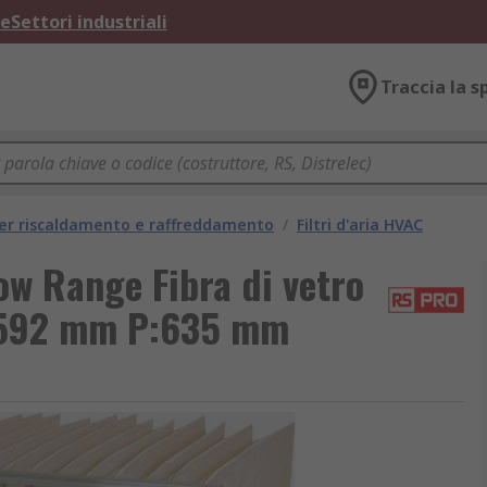
ne
Settori industriali
Traccia la s
per riscaldamento e raffreddamento
/
Filtri d'aria HVAC
ow Range Fibra di vetro
:592 mm P:635 mm