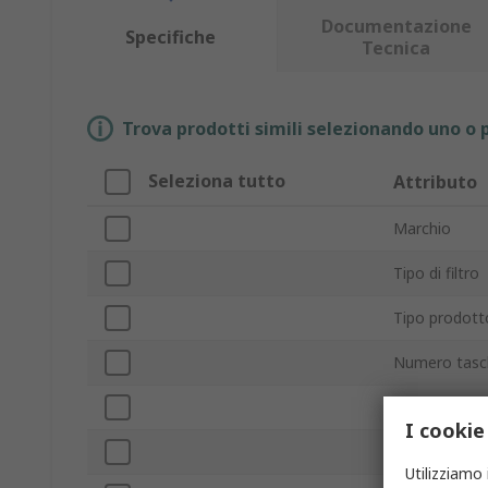
Documentazione
Specifiche
Tecnica
Trova prodotti simili selezionando uno o p
Seleziona tutto
Attributo
Marchio
Tipo di filtro
Tipo prodott
Numero tasc
Grado di filtr
I cookie
Flusso d'ari
Utilizziamo 