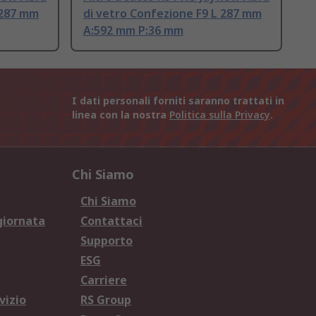
 287 mm
di vetro Confezione F9 L 287 mm
A:592 mm P:36 mm
I dati personali forniti saranno trattati in
linea con la nostra
Politica sulla Privacy
.
Chi Siamo
Chi Siamo
giornata
Contattaci
Supporto
ESG
Carriere
vizio
RS Group