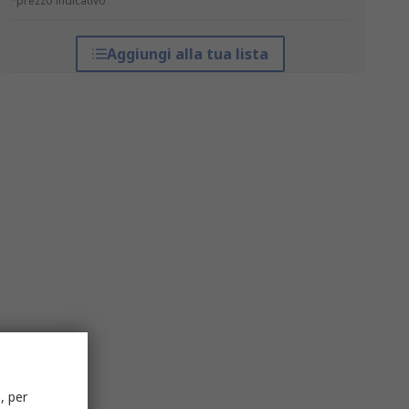
*prezzo indicativo
Aggiungi alla tua lista
, per