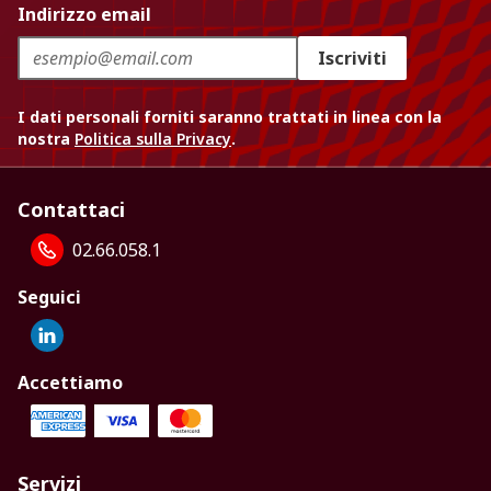
Indirizzo email
Iscriviti
I dati personali forniti saranno trattati in linea con la
nostra
Politica sulla Privacy
.
Contattaci
02.66.058.1
Seguici
Accettiamo
Servizi