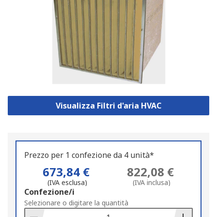
Visualizza Filtri d'aria HVAC
Prezzo per 1 confezione da 4 unità*
673,84 €
822,08 €
(IVA esclusa)
(IVA inclusa)
Add
Confezione/i
to
Selezionare o digitare la quantità
Basket