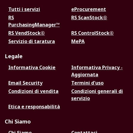
Tutti i servizi
eProcurement
RS
RS ScanStock®
PurchasingManager™
RS VendStock®
RS ControlStock®
Servizio di taratura
MePA
Legale
Informativa Cookie
Informativa Privacy -
Aggiornata
Email Security
Termini d'uso
Condizioni di vendita
Condizioni generali di
servizio
Etica e responsabilità
Chi Siamo
Chi Siamo
Contattaci