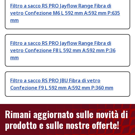
Filtro a sacco RS PRO Jayflow Range Fibra di
vetro Confezione M6 L 592 mm A:592 mm P:635
mm
Filtro a sacco RS PRO Jayflow Range Fibra di
vetro Confezione F8 L 592 mm A:592 mm P:36
mm
Filtro a sacco RS PRO JBU Fibra di vetro
Confezione F9 L 592 mm A:592 mm P:360 mm
Rimani aggiornato sulle novità di
prodotto e sulle nostre offerte!