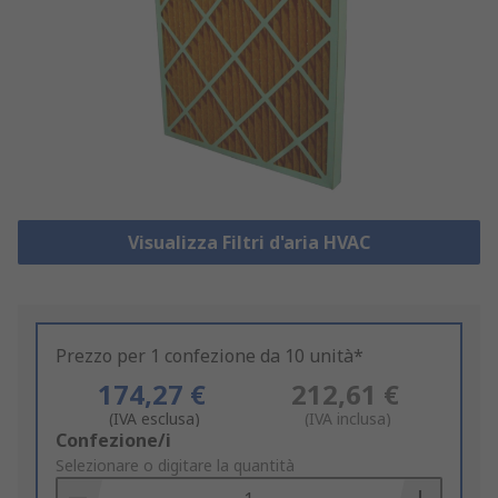
Visualizza Filtri d'aria HVAC
Prezzo per 1 confezione da 10 unità*
174,27 €
212,61 €
(IVA esclusa)
(IVA inclusa)
Add
Confezione/i
to
Selezionare o digitare la quantità
Basket