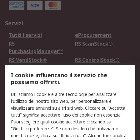
Servizi
Tutti i servizi
eProcurement
RS
RS ScanStock®
PurchasingManager™
RS VendStock®
RS ControlStock®
Servizio di taratura
MePA
I cookie influenzano il servizio che
possiamo offrirti.
Legale
Utilizziamo i cookie e altre tecnologie per analizzare
Informativa Cookie
Informativa Privacy -
l'utilizzo del nostro sito web, per personalizzare e
Aggiornata
visualizzare annunci su altri siti web. Cliccare su "Accetta
Email Security
Termini d'uso
tutti" significa accettare l'uso dei cookie non essenziali.
Condizioni di vendita
Condizioni generali di
Puoi scegliere quali cookie accettare cliccando su
servizio
"Gestisci preferenze". Se non desideri che utilizziamo
questi cookie, clicca su "Rifiuta tutti". Alcune funzionalità
Etica e responsabilità