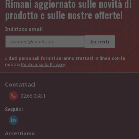
Rimani aggiornato sulle novità di
prodotto e sulle nostre offerte!
Indirizzo email
Iscriviti
I dati personali forniti saranno trattati in linea con la
nostra
Politica sulla Privacy
.
Contattaci
02.66.058.1
Seguici
Accettiamo