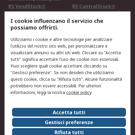
RS VendStock®
RS ControlStock®
Servizio di taratura
MePA
I cookie influenzano il servizio che
possiamo offrirti.
Legale
Utilizziamo i cookie e altre tecnologie per analizzare
Informativa Cookie
Informativa Privacy -
l'utilizzo del nostro sito web, per personalizzare e
Aggiornata
visualizzare annunci su altri siti web. Cliccare su "Accetta
Email Security
Termini d'uso
tutti" significa accettare l'uso dei cookie non essenziali.
Condizioni di vendita
Condizioni generali di
Puoi scegliere quali cookie accettare cliccando su
servizio
"Gestisci preferenze". Se non desideri che utilizziamo
questi cookie, clicca su "Rifiuta tutti". Alcune funzionalità
Etica e responsabilità
potrebbero non essere accessibili. Per ulteriori
informazioni, leggi la nostra
cookie policy
.
Chi Siamo
Chi Siamo
Contattaci
Accetta tutti
Supporto
ESG
Gestisci preferenze
Carriere
RS Group
Rifiuta tutti
Press Centre
Discovery: il Blog di RS