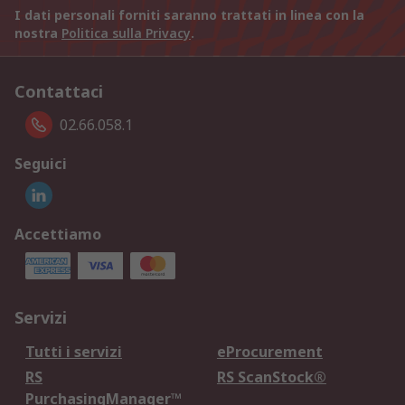
I dati personali forniti saranno trattati in linea con la
nostra
Politica sulla Privacy
.
Contattaci
02.66.058.1
Seguici
Accettiamo
Servizi
Tutti i servizi
eProcurement
RS
RS ScanStock®
PurchasingManager™