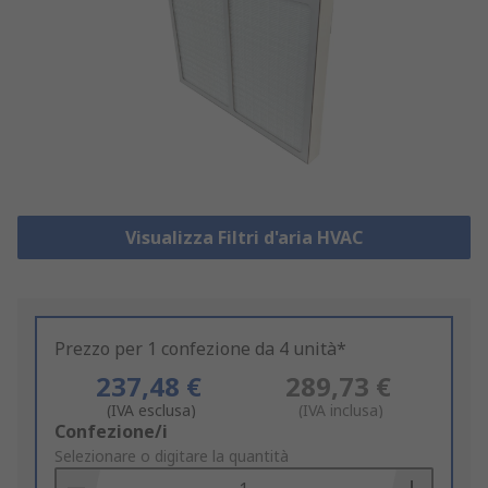
Visualizza Filtri d'aria HVAC
Prezzo per 1 confezione da 4 unità*
237,48 €
289,73 €
(IVA esclusa)
(IVA inclusa)
Add
Confezione/i
to
Selezionare o digitare la quantità
Basket