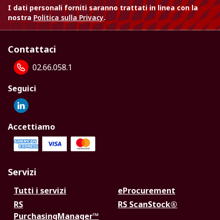
I dati personali forniti saranno trattati in linea con la
nostra
Politica sulla Privacy
.
Contattaci
02.66.058.1
Seguici
Accettiamo
Servizi
Tutti i servizi
eProcurement
RS
RS ScanStock®
PurchasingManager™