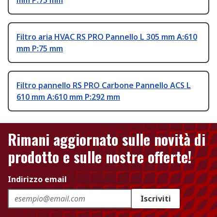
mm P:75 mm
Filtro aria HVAC RS PRO Pannello L 305 mm A:610
mm P:75 mm
Filtro pannello RS PRO Carbone Pannello ACS L
610 mm A:610 mm P:292 mm
Rimani aggiornato sulle novità di
prodotto e sulle nostre offerte!
Indirizzo email
Iscriviti