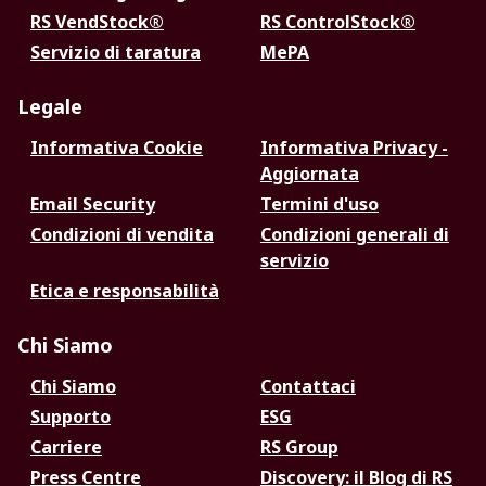
RS VendStock®
RS ControlStock®
Servizio di taratura
MePA
Legale
Informativa Cookie
Informativa Privacy -
Aggiornata
Email Security
Termini d'uso
Condizioni di vendita
Condizioni generali di
servizio
Etica e responsabilità
Chi Siamo
Chi Siamo
Contattaci
Supporto
ESG
Carriere
RS Group
Press Centre
Discovery: il Blog di RS