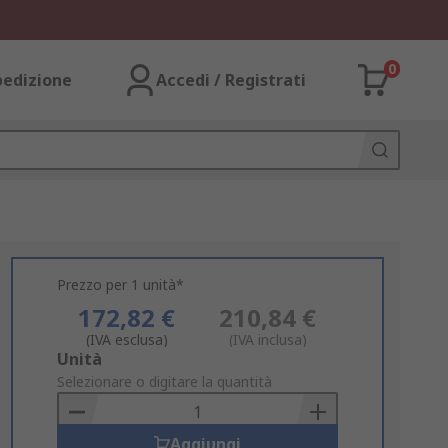
0
pedizione
Accedi / Registrati
Prezzo per 1 unità*
172,82 €
210,84 €
(IVA esclusa)
(IVA inclusa)
Add
Unità
to
Selezionare o digitare la quantità
Basket
Aggiungi