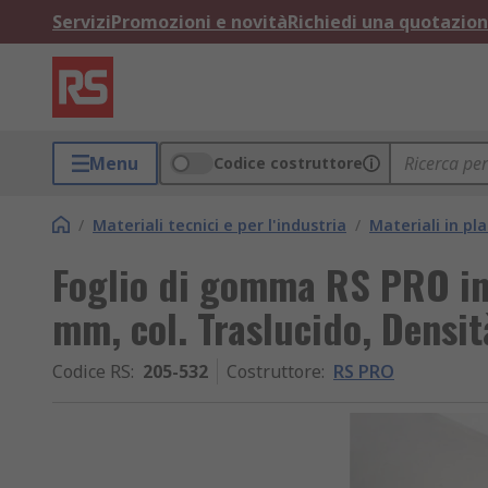
Servizi
Promozioni e novità
Richiedi una quotazio
Menu
Codice costruttore
/
Materiali tecnici e per l'industria
/
Materiali in p
Foglio di gomma RS PRO in 
mm, col. Traslucido, Densi
Codice RS
:
205-532
Costruttore
:
RS PRO