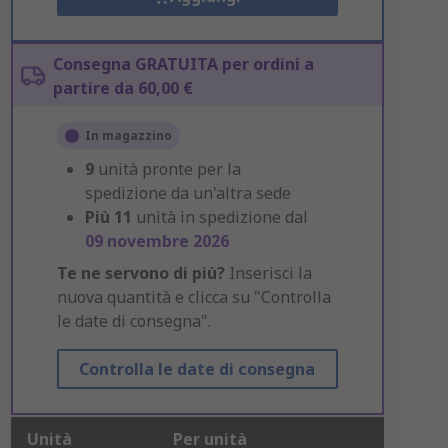
Consegna GRATUITA per ordini a
partire da 60,00 €
In magazzino
9
unità pronte per la
spedizione da un'altra sede
Più
11
unità in spedizione dal
09 novembre 2026
Te ne servono di più?
Inserisci la
nuova quantità e clicca su "Controlla
le date di consegna".
Controlla le date di consegna
Unità
Per unità