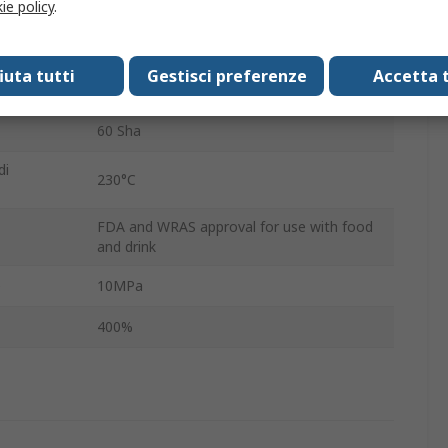
ie policy
.
No
1.2m
fiuta tutti
Gestisci preferenze
Accetta t
1mm
60 Sha
di
230°C
FDA and WRAS approval for use with food
and drink
e
10MPa
400%