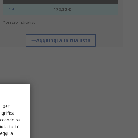
1 +
172,82 €
*prezzo indicativo
Aggiungi alla tua lista
, per
ignifica
liccando su
uta tutti".
eggi la