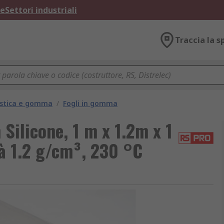
ne
Settori industriali
Traccia la s
lastica e gomma
/
Fogli in gomma
Silicone, 1 m x 1.2m x 1
tà 1.2 g/cm³, 230 °C