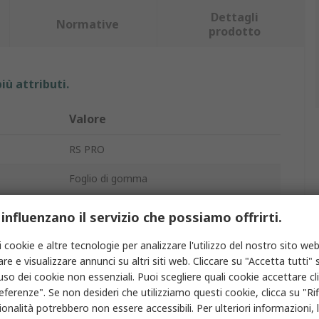
Dettagli
Normative
prodotto
iù attributi.
Valore
RS PRO
Foglio di gomma
Silicone
 influenzano il servizio che possiamo offrirti.
Traslucido
i cookie e altre tecnologie per analizzare l'utilizzo del nostro sito web
re e visualizzare annunci su altri siti web. Cliccare su "Accetta tutti" s
1.2g/cm³
'uso dei cookie non essenziali. Puoi scegliere quali cookie accettare c
eferenze". Se non desideri che utilizziamo questi cookie, clicca su "Rifi
1m
onalità potrebbero non essere accessibili. Per ulteriori informazioni, l