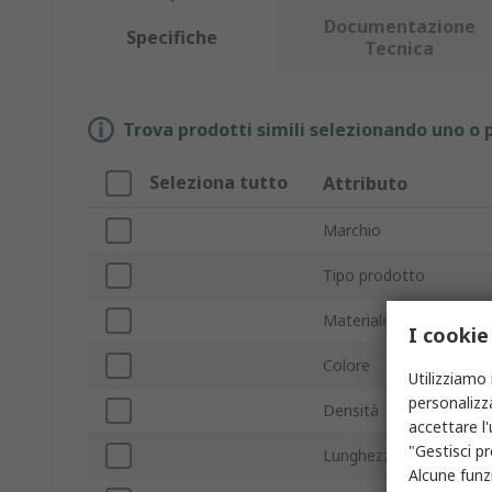
Documentazione
Specifiche
Tecnica
Trova prodotti simili selezionando uno o p
Seleziona tutto
Attributo
Marchio
Tipo prodotto
Materiale
I cookie
Colore
Utilizziamo 
personalizza
Densità
accettare l
"Gestisci pr
Lunghezza
Alcune funzi