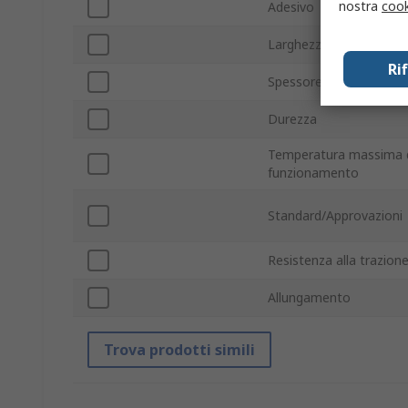
nostra
cook
Adesivo
Larghezza
Ri
Spessore
Durezza
Temperatura massima 
funzionamento
Standard/Approvazioni
Resistenza alla trazion
Allungamento
Trova prodotti simili