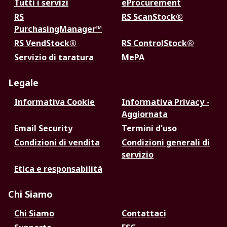
Tutti i servizi
eProcurement
RS
RS ScanStock®
PurchasingManager™
RS VendStock®
RS ControlStock®
Servizio di taratura
MePA
Legale
Informativa Cookie
Informativa Privacy -
Aggiornata
Email Security
Termini d'uso
Condizioni di vendita
Condizioni generali di
servizio
Etica e responsabilità
Chi Siamo
Chi Siamo
Contattaci