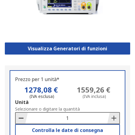
Visualizza Generatori di funzioni
Prezzo per 1 unità*
1278,08 €
1559,26 €
(IVA esclusa)
(IVA inclusa)
Add
Unità
to
Selezionare o digitare la quantità
Basket
Controlla le date di consegna