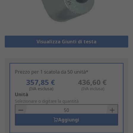
Visualizza Giunti di testa
Prezzo per 1 scatola da 50 unità*
357,85 €
436,60 €
(IVA esclusa)
(IVA inclusa)
Add
Unità
to
Selezionare o digitare la quantità
Basket
Aggiungi