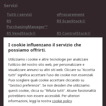
Servizi
Tutti i servizi
eProcurement
RS
RS ScanStock®
PurchasingManager™
RS VendStock®
RS ControlStock®
Servizio di taratura
MePA
I cookie influenzano il servizio che
possiamo offrirti.
Legale
Utilizziamo i cookie e altre tecnologie per analizzare
Informativa Cookie
Informativa Privacy -
l'utilizzo del nostro sito web, per personalizzare e
Aggiornata
visualizzare annunci su altri siti web. Cliccare su "Accetta
Email Security
Termini d'uso
tutti" significa accettare l'uso dei cookie non essenziali.
Condizioni di vendita
Condizioni generali di
Puoi scegliere quali cookie accettare cliccando su
servizio
"Gestisci preferenze". Se non desideri che utilizziamo
questi cookie, clicca su "Rifiuta tutti". Alcune funzionalità
Etica e responsabilità
potrebbero non essere accessibili. Per ulteriori
informazioni, leggi la nostra
cookie policy
.
Chi Siamo