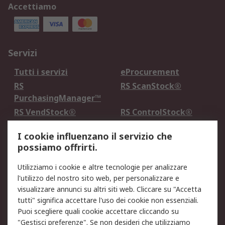
Accettiamo
Servizi
Tutti i servizi
eProcurement
RS
RS ScanStock®
PurchasingManager™
RS VendStock®
RS ControlStock®
Servizio di taratura
MePA
I cookie influenzano il servizio che
possiamo offrirti.
Legale
Utilizziamo i cookie e altre tecnologie per analizzare
Informativa Cookie
Informativa Privacy -
l'utilizzo del nostro sito web, per personalizzare e
Aggiornata
visualizzare annunci su altri siti web. Cliccare su "Accetta
Email Security
Termini d'uso
tutti" significa accettare l'uso dei cookie non essenziali.
Condizioni di vendita
Condizioni generali di
Puoi scegliere quali cookie accettare cliccando su
servizio
"Gestisci preferenze". Se non desideri che utilizziamo