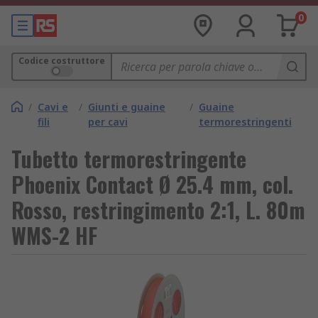
0
Codice costruttore
/
Cavi e
/
Giunti e guaine
/
Guaine
fili
per cavi
termorestringenti
Tubetto termorestringente
Phoenix Contact Ø 25.4 mm, col.
Rosso, restringimento 2:1, L. 80m
WMS-2 HF