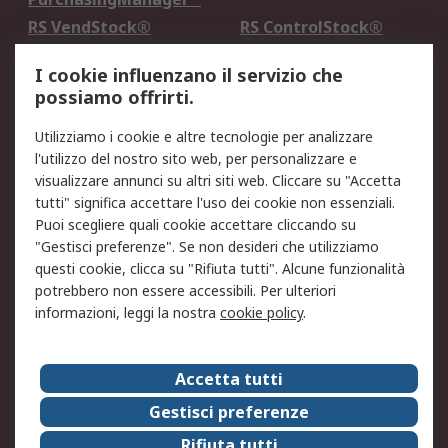
RS VendStock®
RS ControlStock®
Servizio di taratura
MePA
I cookie influenzano il servizio che
possiamo offrirti.
Legale
Utilizziamo i cookie e altre tecnologie per analizzare
Informativa Cookie
Informativa Privacy -
l'utilizzo del nostro sito web, per personalizzare e
Aggiornata
visualizzare annunci su altri siti web. Cliccare su "Accetta
Email Security
Termini d'uso
tutti" significa accettare l'uso dei cookie non essenziali.
Condizioni di vendita
Condizioni generali di
Puoi scegliere quali cookie accettare cliccando su
servizio
"Gestisci preferenze". Se non desideri che utilizziamo
questi cookie, clicca su "Rifiuta tutti". Alcune funzionalità
Etica e responsabilità
potrebbero non essere accessibili. Per ulteriori
informazioni, leggi la nostra
cookie policy
.
Chi Siamo
Chi Siamo
Contattaci
Accetta tutti
Supporto
ESG
Gestisci preferenze
Carriere
RS Group
Rifiuta tutti
Press Centre
Discovery: il Blog di RS