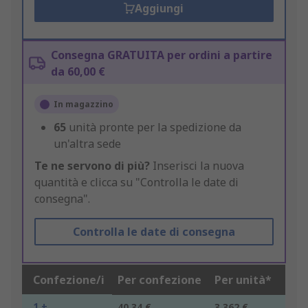
Aggiungi
Consegna GRATUITA per ordini a partire
da 60,00 €
In magazzino
65
unità pronte per la spedizione da
un'altra sede
Te ne servono di più?
Inserisci la nuova
quantità e clicca su "Controlla le date di
consegna".
Controlla le date di consegna
Confezione/i
Per confezione
Per unità*
1 +
40,34 €
3,362 €