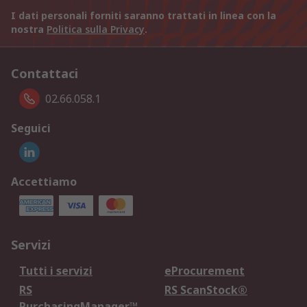
I dati personali forniti saranno trattati in linea con la
nostra
Politica sulla Privacy
.
Contattaci
02.66.058.1
Seguici
Accettiamo
Servizi
Tutti i servizi
eProcurement
RS
RS ScanStock®
PurchasingManager™