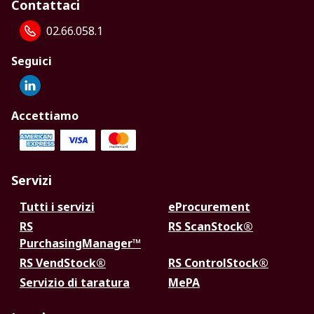
Contattaci
02.66.058.1
Seguici
Accettiamo
Servizi
Tutti i servizi
eProcurement
RS
RS ScanStock®
PurchasingManager™
RS VendStock®
RS ControlStock®
Servizio di taratura
MePA