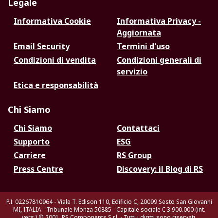
Legale
Informativa Cookie
Informativa Privacy -
Aggiornata
Email Security
Termini d'uso
Condizioni di vendita
Condizioni generali di
servizio
Etica e responsabilità
Chi Siamo
Chi Siamo
Contattaci
Supporto
ESG
Carriere
RS Group
Press Centre
Discovery: il Blog di RS
P.I. 02267810964 - Viale T. Edison 110, Edificio C, 20099 Sesto San Giovanni
MI, ITALIA - Tribunale Monza 50885 - Capitale sociale € 3.900.000 (int.
vers.)
© 2001, RS Components S.r.l. - Tutti i diritti sono riservati.