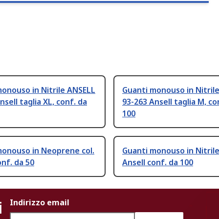
onouso in Nitrile ANSELL
Guanti monouso in Nitril
nsell taglia XL, conf. da
93-263 Ansell taglia M, co
100
monouso in Neoprene col.
Guanti monouso in Nitril
nf. da 50
Ansell conf. da 100
i
Indirizzo email