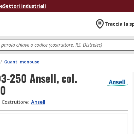
ne
Settori industriali
Traccia la s
/
Guanti monouso
3-250 Ansell, col.
00
Costruttore
:
Ansell