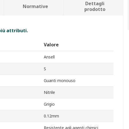
Dettagli
Normative
prodotto
iù attributi.
Valore
Ansell
S
Guanti monouso
Nitrile
Grigio
0.12mm
Resistente agli agenti chimici