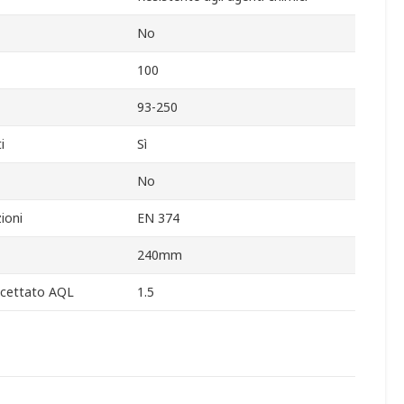
No
100
93-250
i
Sì
No
ioni
EN 374
240mm
accettato AQL
1.5