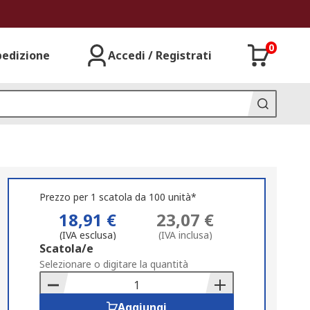
0
pedizione
Accedi / Registrati
Prezzo per 1 scatola da 100 unità*
18,91 €
23,07 €
(IVA esclusa)
(IVA inclusa)
Add
Scatola/e
to
Selezionare o digitare la quantità
Basket
Aggiungi