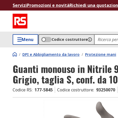
Servizi
Promozioni e novità
Richiedi una quotazio
Menu
Codice costruttore
/
DPI e Abbigliamento da lavoro
/
Protezione mani
Guanti monouso in Nitrile 9
Grigio, taglia S, conf. da 1
Codice RS
:
177-5845
Codice costruttore
:
93250070