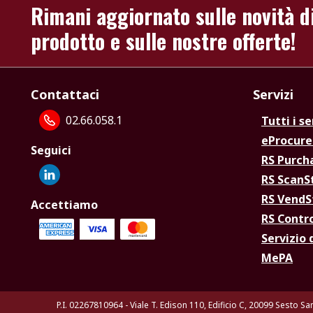
Rimani aggiornato sulle novità d
prodotto e sulle nostre offerte!
Contattaci
Servizi
02.66.058.1
Tutti i se
eProcur
Seguici
RS Purc
RS Scan
RS Vend
Accettiamo
RS Contr
Servizio 
MePA
P.I. 02267810964 - Viale T. Edison 110, Edificio C, 20099 Sesto Sa