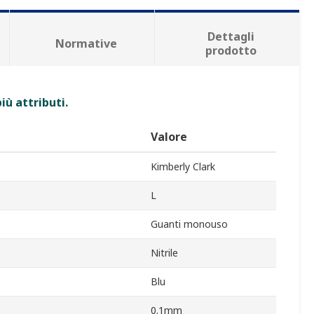
Dettagli
Normative
prodotto
iù attributi.
Valore
Kimberly Clark
L
Guanti monouso
Nitrile
Blu
0.1mm