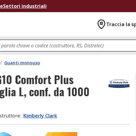
ne
Settori industriali
Traccia la s
/
Guanti monouso
G10 Comfort Plus
glia L, conf. da 1000
struttore
:
Kimberly Clark