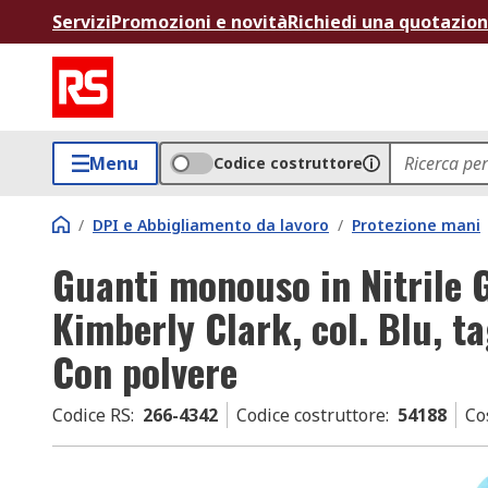
Servizi
Promozioni e novità
Richiedi una quotazio
Menu
Codice costruttore
/
DPI e Abbigliamento da lavoro
/
Protezione mani
Guanti monouso in Nitrile 
Kimberly Clark, col. Blu, ta
Con polvere
Codice RS
:
266-4342
Codice costruttore
:
54188
Co