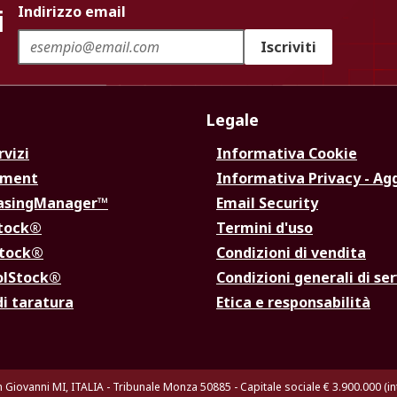
i
Indirizzo email
Iscriviti
Legale
rvizi
Informativa Cookie
ement
Informativa Privacy - Ag
hasingManager™
Email Security
Stock®
Termini d'uso
Stock®
Condizioni di vendita
olStock®
Condizioni generali di ser
di taratura
Etica e responsabilità
n Giovanni MI, ITALIA - Tribunale Monza 50885 - Capitale sociale € 3.900.000 (int