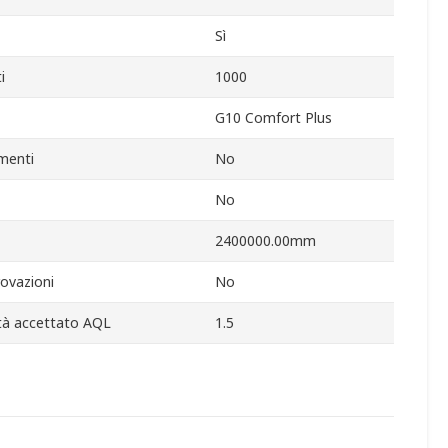
Sì
i
1000
G10 Comfort Plus
imenti
No
No
2400000.00mm
ovazioni
No
lità accettato AQL
1.5