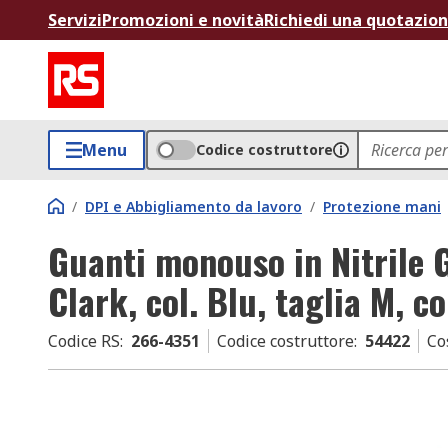
Servizi
Promozioni e novità
Richiedi una quotazio
Menu
Codice costruttore
/
DPI e Abbigliamento da lavoro
/
Protezione mani
Guanti monouso in Nitrile
Clark, col. Blu, taglia M, 
Codice RS
:
266-4351
Codice costruttore
:
54422
Co