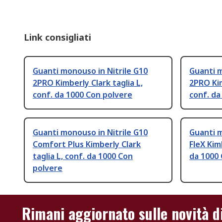
Link consigliati
Guanti monouso in Nitrile G10
Guanti m
2PRO Kimberly Clark taglia L,
2PRO Kim
conf. da 1000 Con polvere
conf. da
Guanti monouso in Nitrile G10
Guanti m
Comfort Plus Kimberly Clark
FleX Kim
taglia L, conf. da 1000 Con
da 1000
polvere
Rimani aggiornato sulle novità d