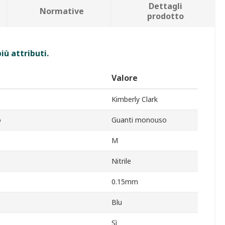
Dettagli
Normative
prodotto
iù attributi.
Valore
Kimberly Clark
o
Guanti monouso
M
Nitrile
0.15mm
Blu
Sì