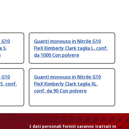
e G10
Guanti monouso in Nitrile G10
a S,
FleX Kimberly Clark taglia L, conf.
e
da 1000 Con polvere
e G10
Guanti monouso in Nitrile G10
S, conf.
FleX Kimberly Clark taglia XL,
conf. da 90 Con polvere
I dati personali forniti saranno trattati in