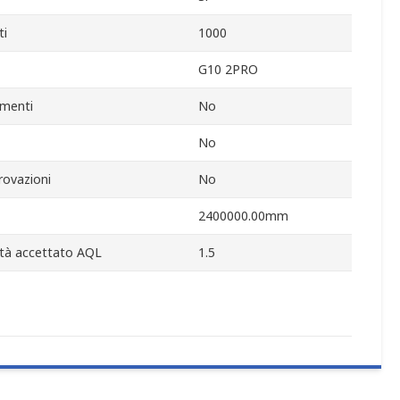
ti
1000
G10 2PRO
imenti
No
No
rovazioni
No
2400000.00mm
lità accettato AQL
1.5