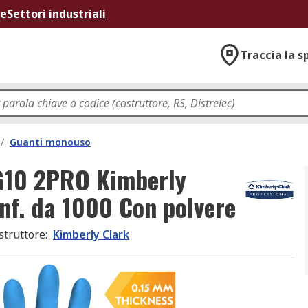
ne
Settori industriali
Traccia la s
/
Guanti monouso
 G10 2PRO Kimberly
conf. da 1000 Con polvere
struttore
:
Kimberly Clark