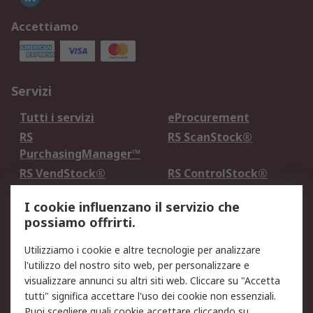
Accettiamo
Servizi
Tutti i servizi
eProcurement
RS
RS ScanStock®
PurchasingManager™
RS VendStock®
RS ControlStock®
Servizio di taratura
MePA
I cookie influenzano il servizio che
possiamo offrirti.
Legale
Utilizziamo i cookie e altre tecnologie per analizzare
Informativa Cookie
Informativa Privacy -
l'utilizzo del nostro sito web, per personalizzare e
Aggiornata
visualizzare annunci su altri siti web. Cliccare su "Accetta
Email Security
Termini d'uso
tutti" significa accettare l'uso dei cookie non essenziali.
Condizioni di vendita
Condizioni generali di
Puoi scegliere quali cookie accettare cliccando su