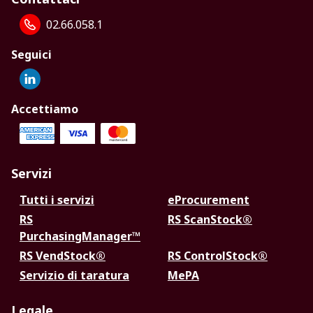
02.66.058.1
Seguici
Accettiamo
Servizi
Tutti i servizi
eProcurement
RS
RS ScanStock®
PurchasingManager™
RS VendStock®
RS ControlStock®
Servizio di taratura
MePA
Legale