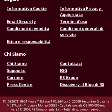
Informativa Cookie
Informativa Privacy -
Aggiornata
Email Security
Termini d'uso
Condizioni di vendita
Condizioni generali di
servizio
Etica e responsabilità
Chi Siamo
Chi Siamo
Contattaci
Supporto
ESG
Carriere
RS Group
Press Centre
Discovery: il Blog di RS
P.I. 02267810964 - Viale T. Edison 110, Edificio C, 20099 Sesto San Giovanni
MI, ITALIA - Tribunale Monza 50885 - Capitale sociale € 3.900.000 (int.
vers.)
© 2001, RS Components S.r.l. - Tutti i diritti sono riservati.