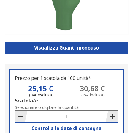
Visualizza Guanti monouso
Prezzo per 1 scatola da 100 unità*
25,15 €
30,68 €
(IVA esclusa)
(IVA inclusa)
Add
Scatola/e
to
Selezionare o digitare la quantità
Basket
Controlla le date di consegna