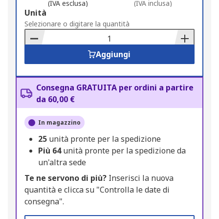
(IVA esclusa)
(IVA inclusa)
Add
Unità
to
Selezionare o digitare la quantità
Basket
Aggiungi
Consegna GRATUITA per ordini a partire
da 60,00 €
In magazzino
25
unità pronte per la spedizione
Più
64
unità pronte per la spedizione da
un'altra sede
Te ne servono di più?
Inserisci la nuova
quantità e clicca su "Controlla le date di
consegna".