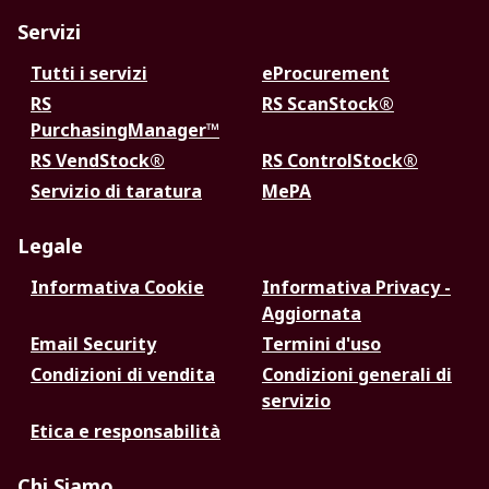
Servizi
Tutti i servizi
eProcurement
RS
RS ScanStock®
PurchasingManager™
RS VendStock®
RS ControlStock®
Servizio di taratura
MePA
Legale
Informativa Cookie
Informativa Privacy -
Aggiornata
Email Security
Termini d'uso
Condizioni di vendita
Condizioni generali di
servizio
Etica e responsabilità
Chi Siamo