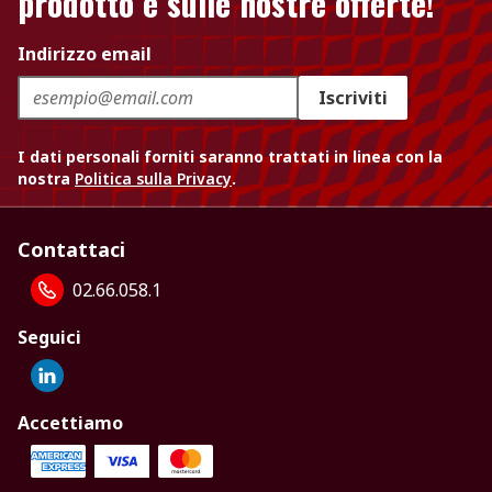
prodotto e sulle nostre offerte!
Indirizzo email
Iscriviti
I dati personali forniti saranno trattati in linea con la
nostra
Politica sulla Privacy
.
Contattaci
02.66.058.1
Seguici
Accettiamo