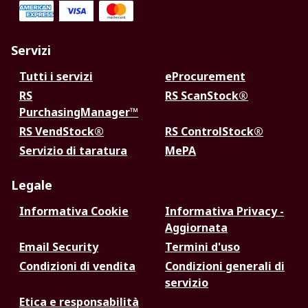
Servizi
Tutti i servizi
eProcurement
RS
RS ScanStock®
PurchasingManager™
RS VendStock®
RS ControlStock®
Servizio di taratura
MePA
Legale
Informativa Cookie
Informativa Privacy -
Aggiornata
Email Security
Termini d'uso
Condizioni di vendita
Condizioni generali di
servizio
Etica e responsabilità