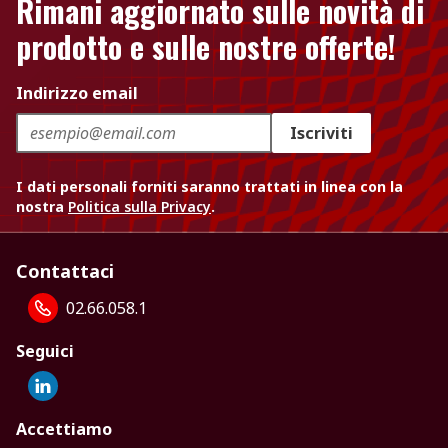
Rimani aggiornato sulle novità di
prodotto e sulle nostre offerte!
Indirizzo email
Iscriviti
I dati personali forniti saranno trattati in linea con la
nostra
Politica sulla Privacy
.
Contattaci
02.66.058.1
Seguici
Accettiamo