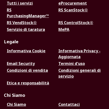
Tutti i servizi
eProcurement
RS
RS ScanStock®
PurchasingManager™
RS VendStock®
RS ControlStock®
Servizio di taratura
MePA
Legale
Informativa Cookie
Informativa Privacy -
Aggiornata
Email Security
Termini d'uso
Condizioni di vendita
Condizioni generali di
servizio
Etica e responsabilità
Chi Siamo
Chi Siamo
Contattaci