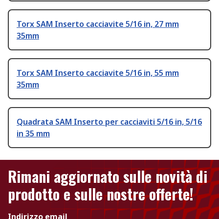
Torx SAM Inserto cacciavite 5/16 in, 27 mm
35mm
Torx SAM Inserto cacciavite 5/16 in, 55 mm
35mm
Quadrata SAM Inserto per cacciaviti 5/16 in, 5/16
in 35 mm
Rimani aggiornato sulle novità di
prodotto e sulle nostre offerte!
Indirizzo email