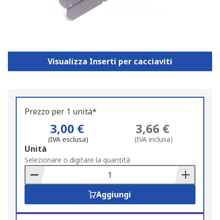
Visualizza Inserti per cacciaviti
Prezzo per 1 unità*
3,00 €
3,66 €
(IVA esclusa)
(IVA inclusa)
Add
Unità
to
Selezionare o digitare la quantità
Basket
Aggiungi