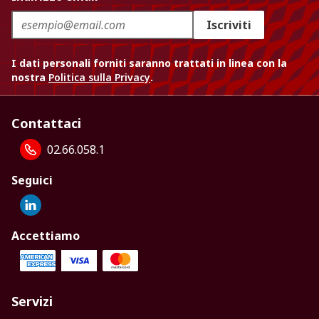
Iscriviti
I dati personali forniti saranno trattati in linea con la
nostra
Politica sulla Privacy
.
Contattaci
02.66.058.1
Seguici
Accettiamo
Servizi