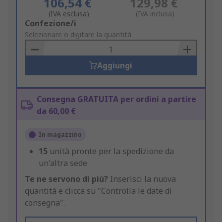
106,54 €
129,98 €
(IVA esclusa)
(IVA inclusa)
Add
Confezione/i
to
Selezionare o digitare la quantità
Basket
Aggiungi
Consegna GRATUITA per ordini a partire
da 60,00 €
In magazzino
15
unità pronte per la spedizione da
un'altra sede
Te ne servono di più?
Inserisci la nuova
quantità e clicca su "Controlla le date di
consegna".