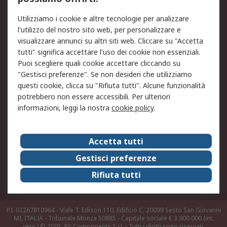
Legale
Utilizziamo i cookie e altre tecnologie per analizzare
Informativa Cookie
Informativa Privacy -
l'utilizzo del nostro sito web, per personalizzare e
Aggiornata
visualizzare annunci su altri siti web. Cliccare su "Accetta
Email Security
Termini d'uso
tutti" significa accettare l'uso dei cookie non essenziali.
Condizioni di vendita
Condizioni generali di
Puoi scegliere quali cookie accettare cliccando su
servizio
"Gestisci preferenze". Se non desideri che utilizziamo
questi cookie, clicca su "Rifiuta tutti". Alcune funzionalità
Etica e responsabilità
potrebbero non essere accessibili. Per ulteriori
informazioni, leggi la nostra
cookie policy
.
Chi Siamo
Chi Siamo
Contattaci
Accetta tutti
Supporto
ESG
Gestisci preferenze
Carriere
RS Group
Rifiuta tutti
Press Centre
Discovery: il Blog di RS
P.I. 02267810964 - Viale T. Edison 110, Edificio C, 20099 Sesto San Giovanni
MI, ITALIA - Tribunale Monza 50885 - Capitale sociale € 3.900.000 (int.
vers.)
© 2001, RS Components S.r.l. - Tutti i diritti sono riservati.