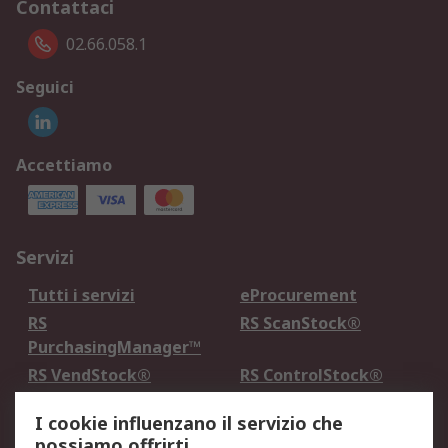
Contattaci
02.66.058.1
Seguici
Accettiamo
Servizi
Tutti i servizi
eProcurement
RS
RS ScanStock®
PurchasingManager™
RS VendStock®
RS ControlStock®
Servizio di taratura
MePA
I cookie influenzano il servizio che
possiamo offrirti.