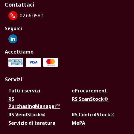
Contattaci
02.66.058.1
Seguici
Accettiamo
Servizi
Tutti i servizi
eProcurement
RS
RS ScanStock®
PurchasingManager™
RS VendStock®
RS ControlStock®
Servizio di taratura
MePA