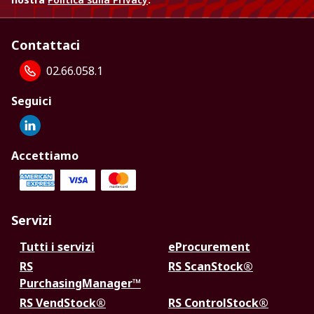
Contattaci
02.66.058.1
Seguici
Accettiamo
Servizi
Tutti i servizi
eProcurement
RS
RS ScanStock®
PurchasingManager™
RS VendStock®
RS ControlStock®