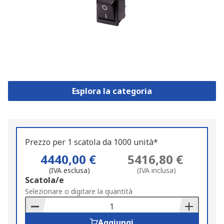
Esplora la categoria
Prezzo per 1 scatola da 1000 unità*
4440,00 €
5416,80 €
(IVA esclusa)
(IVA inclusa)
Add
Scatola/e
to
Selezionare o digitare la quantità
Basket
Aggiungi