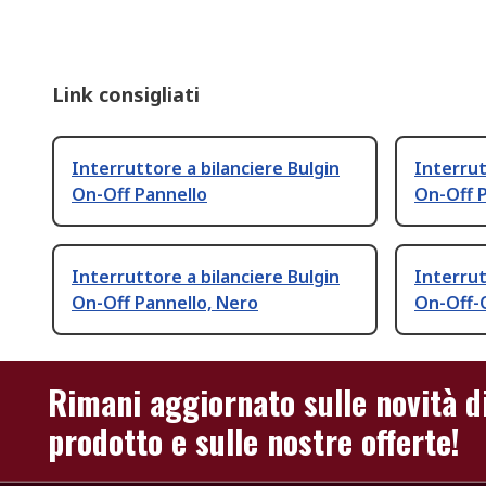
Link consigliati
Interruttore a bilanciere Bulgin
Interrut
On-Off Pannello
On-Off P
Interruttore a bilanciere Bulgin
Interrut
On-Off Pannello, Nero
On-Off-
Rimani aggiornato sulle novità d
prodotto e sulle nostre offerte!