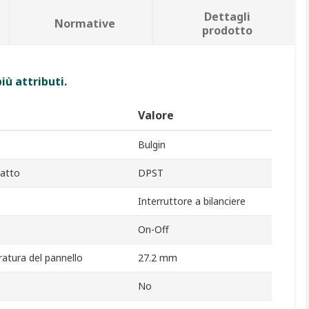
Dettagli
Normative
prodotto
iù attributi.
Valore
Bulgin
tatto
DPST
Interruttore a bilanciere
On-Off
ratura del pannello
27.2 mm
No