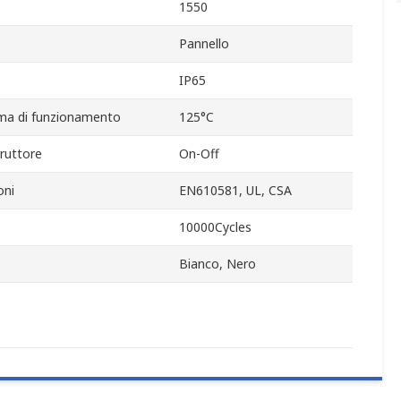
1550
Pannello
IP65
ma di funzionamento
125°C
rruttore
On-Off
oni
EN610581, UL, CSA
10000Cycles
Bianco, Nero