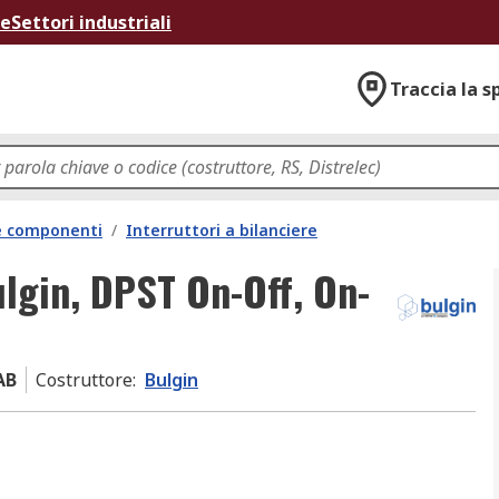
ne
Settori industriali
Traccia la s
 e componenti
/
Interruttori a bilanciere
ulgin, DPST On-Off, On-
AB
Costruttore
:
Bulgin