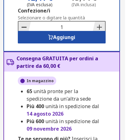
(IVA esclusa)
(IVA inclusa)
Add
Confezione/i
to
Selezionare o digitare la quantità
Basket
Aggiungi
Consegna GRATUITA per ordini a
partire da 60,00 €
In magazzino
65
unità pronte per la
spedizione da un'altra sede
Più
400
unità in spedizione dal
14 agosto 2026
Più
600
unità in spedizione dal
09 novembre 2026
Te ne servono di più?
Inserisci la