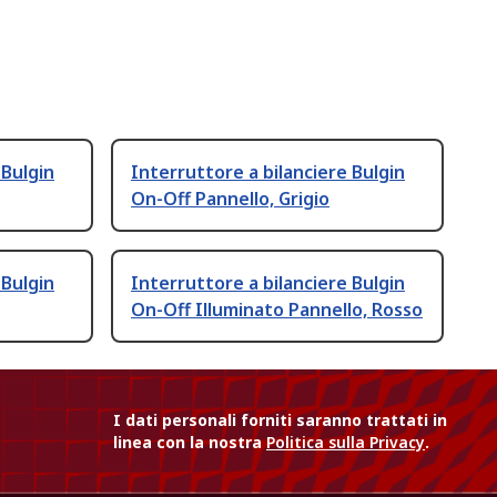
 Bulgin
Interruttore a bilanciere Bulgin
On-Off Pannello, Grigio
 Bulgin
Interruttore a bilanciere Bulgin
On-Off Illuminato Pannello, Rosso
I dati personali forniti saranno trattati in
linea con la nostra
Politica sulla Privacy
.