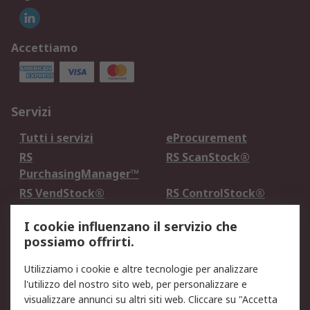
Accettiamo
Servizi
Tutti i servizi
eProcurement
RS
RS ScanStock®
PurchasingManager™
RS VendStock®
RS ControlStock®
Servizio di taratura
MePA
I cookie influenzano il servizio che
possiamo offrirti.
Legale
Utilizziamo i cookie e altre tecnologie per analizzare
Informativa Cookie
Informativa Privacy -
l'utilizzo del nostro sito web, per personalizzare e
Aggiornata
visualizzare annunci su altri siti web. Cliccare su "Accetta
Email Security
Termini d'uso