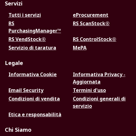
Servizi
Tutti i servizi
eProcurement
RS
RS ScanStock®
PurchasingManager™
RS VendStock®
RS ControlStock®
Servizio di taratura
MePA
Legale
Informativa Cookie
Informativa Privacy -
Aggiornata
Email Security
Termini d'uso
Condizioni di vendita
Condizioni generali di
servizio
Etica e responsabilità
Chi Siamo