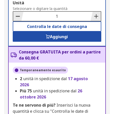
Add
Unità
to
Selezionare o digitare la quantità
Basket
Controlla le date di consegna
Aggiungi
Consegna GRATUITA per ordini a partire
da 60,00 €
Temporaneamente esaurito
2
unità in spedizione dal
17 agosto
2026
Più
75
unità in spedizione dal
26
ottobre 2026
Te ne servono di più?
Inserisci la nuova
quantità e clicca su "Controlla le date di