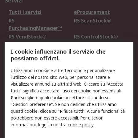
Servizi
Tutti i servizi
eProcurement
RS
RS ScanStock®
PurchasingManager™
RS VendStock®
RS ControlStock®
Servizio di taratura
MePA
I cookie influenzano il servizio che
possiamo offrirti.
Legale
Utilizziamo i cookie e altre tecnologie per analizzare
Informativa Cookie
Informativa Privacy -
l'utilizzo del nostro sito web, per personalizzare e
Aggiornata
visualizzare annunci su altri siti web. Cliccare su "Accetta
Email Security
Termini d'uso
tutti" significa accettare l'uso dei cookie non essenziali.
Condizioni di vendita
Condizioni generali di
Puoi scegliere quali cookie accettare cliccando su
servizio
"Gestisci preferenze". Se non desideri che utilizziamo
questi cookie, clicca su "Rifiuta tutti". Alcune funzionalità
Etica e responsabilità
potrebbero non essere accessibili. Per ulteriori
informazioni, leggi la nostra
cookie policy
.
Chi Siamo