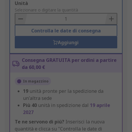
Add
Unità
to
Selezionare o digitare la quantità
Basket
Controlla le date di consegna
Aggiungi
Consegna GRATUITA per ordini a partire
da 60,00 €
In magazzino
19
unità pronte per la spedizione da
un'altra sede
Più
40
unità in spedizione dal
19 aprile
2027
Te ne servono di più?
Inserisci la nuova
quantità e clicca su "Controlla le date di