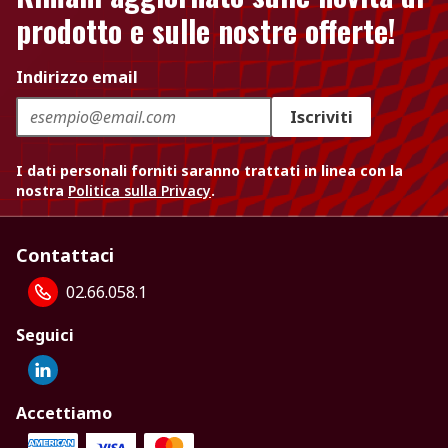
prodotto e sulle nostre offerte!
Indirizzo email
Iscriviti
I dati personali forniti saranno trattati in linea con la
nostra
Politica sulla Privacy
.
Contattaci
02.66.058.1
Seguici
Accettiamo