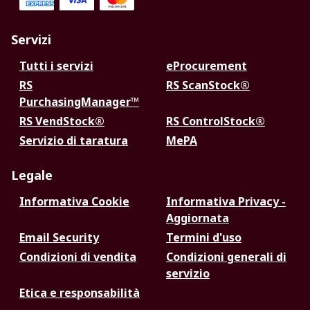
Servizi
Tutti i servizi
eProcurement
RS
RS ScanStock®
PurchasingManager™
RS VendStock®
RS ControlStock®
Servizio di taratura
MePA
Legale
Informativa Cookie
Informativa Privacy -
Aggiornata
Email Security
Termini d'uso
Condizioni di vendita
Condizioni generali di
servizio
Etica e responsabilità