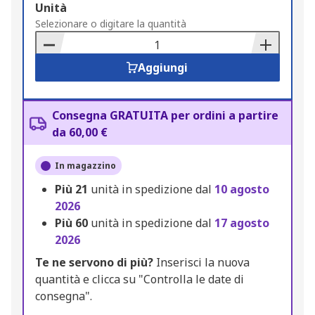
Add
Unità
to
Selezionare o digitare la quantità
Basket
Aggiungi
Consegna GRATUITA per ordini a partire
da 60,00 €
In magazzino
Più
21
unità in spedizione dal
10 agosto
2026
Più
60
unità in spedizione dal
17 agosto
2026
Te ne servono di più?
Inserisci la nuova
quantità e clicca su "Controlla le date di
consegna".