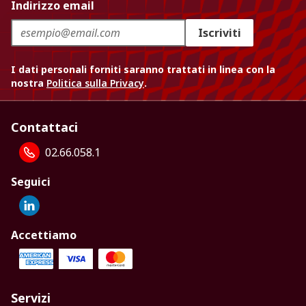
Indirizzo email
Iscriviti
I dati personali forniti saranno trattati in linea con la
nostra
Politica sulla Privacy
.
Contattaci
02.66.058.1
Seguici
Accettiamo
Servizi