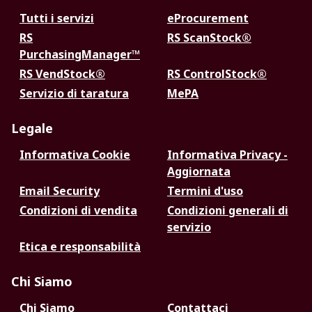
Tutti i servizi
eProcurement
RS
RS ScanStock®
PurchasingManager™
RS VendStock®
RS ControlStock®
Servizio di taratura
MePA
Legale
Informativa Cookie
Informativa Privacy -
Aggiornata
Email Security
Termini d'uso
Condizioni di vendita
Condizioni generali di
servizio
Etica e responsabilità
Chi Siamo
Chi Siamo
Contattaci