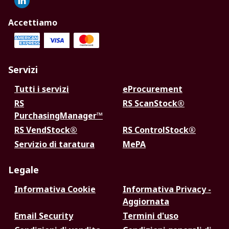
Accettiamo
Servizi
Tutti i servizi
eProcurement
RS
RS ScanStock®
PurchasingManager™
RS VendStock®
RS ControlStock®
Servizio di taratura
MePA
Legale
Informativa Cookie
Informativa Privacy -
Aggiornata
Email Security
Termini d'uso