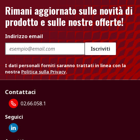
Rimani aggiornato sulle novità di
prodotto e sulle nostre offerte!
Indirizzo email
Iscriviti
I dati personali forniti saranno trattati in linea con la
nostra
Politica sulla Privacy
.
Contattaci
02.66.058.1
Seguici