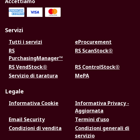
Accettiamo
Servizi
Tutti i servizi
eProcurement
RS
RS ScanStock®
PurchasingManager™
RS VendStock®
RS ControlStock®
Servizio di taratura
MePA
Legale
Informativa Cookie
Informativa Privacy -
Aggiornata
Email Security
Termini d'uso
Condizioni di vendita
Condizioni generali di
servizio