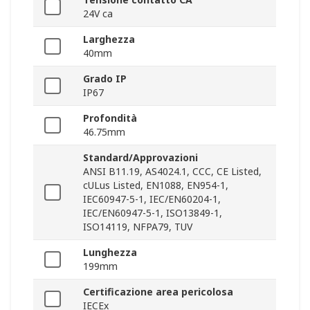
24V ca
Larghezza
40mm
Grado IP
IP67
Profondità
46.75mm
Standard/Approvazioni
ANSI B11.19, AS4024.1, CCC, CE Listed,
cULus Listed, EN1088, EN954-1,
IEC60947-5-1, IEC/EN60204-1,
IEC/EN60947-5-1, ISO13849-1,
ISO14119, NFPA79, TUV
Lunghezza
199mm
Certificazione area pericolosa
IECEx