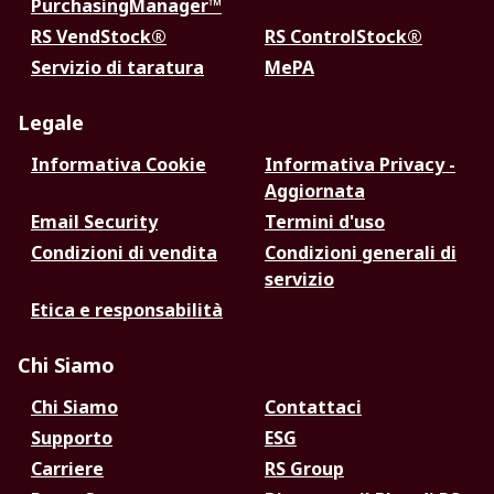
PurchasingManager™
RS VendStock®
RS ControlStock®
Servizio di taratura
MePA
Legale
Informativa Cookie
Informativa Privacy -
Aggiornata
Email Security
Termini d'uso
Condizioni di vendita
Condizioni generali di
servizio
Etica e responsabilità
Chi Siamo
Chi Siamo
Contattaci
Supporto
ESG
Carriere
RS Group