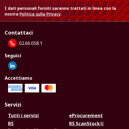
I dati personali forniti saranno trattati in linea con la
nostra
Politica sulla Privacy
.
Contattaci
02.66.058.1
Seguici
Accettiamo
Servizi
Tutti i servizi
eProcurement
RS
RS ScanStock®