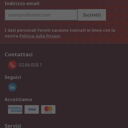
Indirizzo email
Iscriviti
I dati personali forniti saranno trattati in linea con la
nostra
Politica sulla Privacy
.
Contattaci
02.66.058.1
Seguici
Accettiamo
Servizi