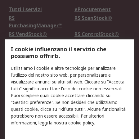
Tutti i servizi
eProcurement
RS
RS ScanStock®
PurchasingManager™
RS VendStock®
RS ControlStock®
Servizio di taratura
MePA
I cookie influenzano il servizio che
possiamo offrirti.
Legale
Utilizziamo i cookie e altre tecnologie per analizzare
Informativa Cookie
Informativa Privacy -
l'utilizzo del nostro sito web, per personalizzare e
Aggiornata
visualizzare annunci su altri siti web. Cliccare su "Accetta
Email Security
Termini d'uso
tutti" significa accettare l'uso dei cookie non essenziali.
Condizioni di vendita
Condizioni generali di
Puoi scegliere quali cookie accettare cliccando su
servizio
"Gestisci preferenze". Se non desideri che utilizziamo
questi cookie, clicca su "Rifiuta tutti". Alcune funzionalità
Etica e responsabilità
potrebbero non essere accessibili. Per ulteriori
informazioni, leggi la nostra
cookie policy
.
Chi Siamo
Chi Siamo
Contattaci