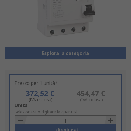
Esplora la categoria
Prezzo per 1 unità*
372,52 €
454,47 €
(IVA esclusa)
(IVA inclusa)
Add
Unità
to
Selezionare o digitare la quantità
Basket
Aggiungi