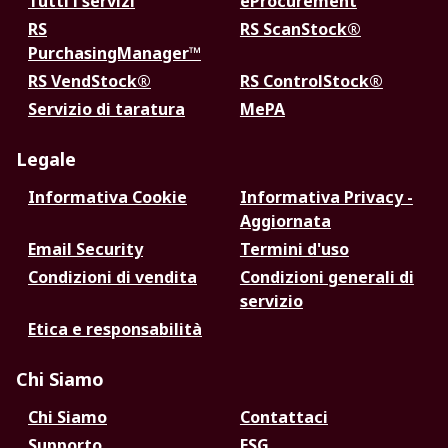
Tutti i servizi
eProcurement
RS
RS ScanStock®
PurchasingManager™
RS VendStock®
RS ControlStock®
Servizio di taratura
MePA
Legale
Informativa Cookie
Informativa Privacy -
Aggiornata
Email Security
Termini d'uso
Condizioni di vendita
Condizioni generali di
servizio
Etica e responsabilità
Chi Siamo
Chi Siamo
Contattaci
Supporto
ESG