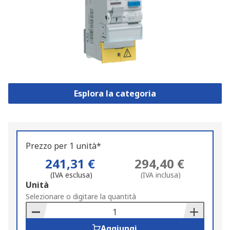
Esplora la categoria
Prezzo per 1 unità*
241,31 €
294,40 €
(IVA esclusa)
(IVA inclusa)
Add
Unità
to
Selezionare o digitare la quantità
Basket
Aggiungi