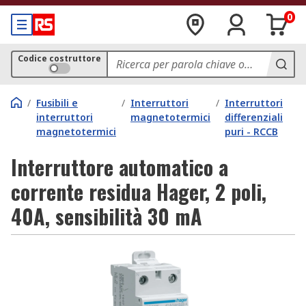
0
Codice costruttore
/
Fusibili e
/
Interruttori
/
Interruttori
interruttori
magnetotermici
differenziali
magnetotermici
puri - RCCB
Interruttore automatico a
corrente residua Hager, 2 poli,
40A, sensibilità 30 mA