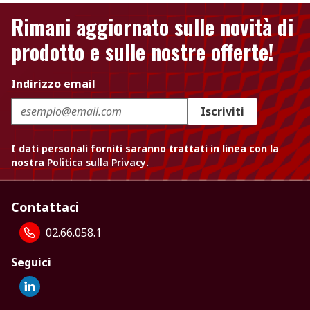
Rimani aggiornato sulle novità di
prodotto e sulle nostre offerte!
Indirizzo email
Iscriviti
I dati personali forniti saranno trattati in linea con la
nostra
Politica sulla Privacy
.
Contattaci
02.66.058.1
Seguici