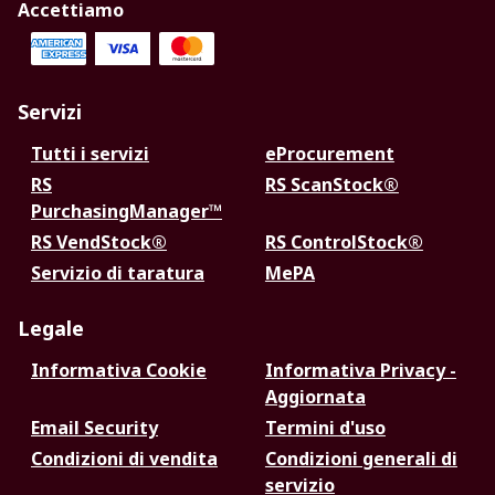
Accettiamo
Servizi
Tutti i servizi
eProcurement
RS
RS ScanStock®
PurchasingManager™
RS VendStock®
RS ControlStock®
Servizio di taratura
MePA
Legale
Informativa Cookie
Informativa Privacy -
Aggiornata
Email Security
Termini d'uso
Condizioni di vendita
Condizioni generali di
servizio