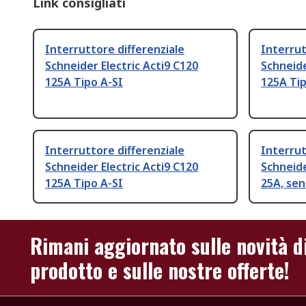
Link consigliati
Interruttore differenziale
Interrut
Schneider Electric Acti9 C120
Schneide
125A Tipo A-SI
125A Tip
Interruttore differenziale
Interrut
Schneider Electric Acti9 C120
Schneide
125A Tipo A-SI
25A, sen
Rimani aggiornato sulle novità d
prodotto e sulle nostre offerte!