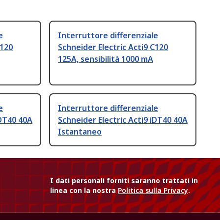
e
Interruttore differenziale
C120
Schneider Electric Acti9 C120
125A, sensibilità 1000 mA
e
Interruttore differenziale
iDT40 40A
Schneider Electric Acti9 iDT40 40A
Istantaneo
I dati personali forniti saranno trattati in
linea con la nostra
Politica sulla Privacy
.