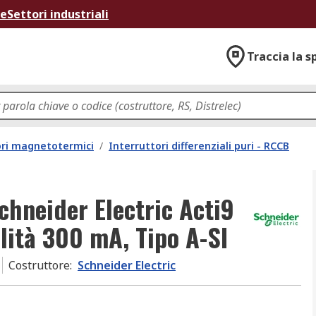
ne
Settori industriali
Traccia la s
ori magnetotermici
/
Interruttori differenziali puri - RCCB
Schneider Electric Acti9
ilità 300 mA, Tipo A-SI
Costruttore
:
Schneider Electric