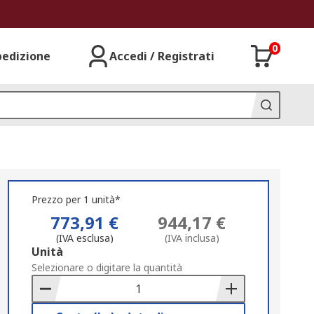
0
pedizione
Accedi / Registrati
Prezzo per 1 unità*
773,91 €
944,17 €
(IVA esclusa)
(IVA inclusa)
Add
Unità
to
Selezionare o digitare la quantità
Basket