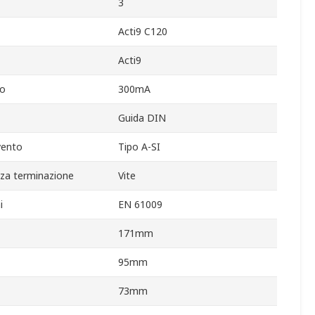
3
Acti9 C120
Acti9
to
300mA
Guida DIN
rvento
Tipo A-SI
za terminazione
Vite
i
EN 61009
171mm
95mm
73mm