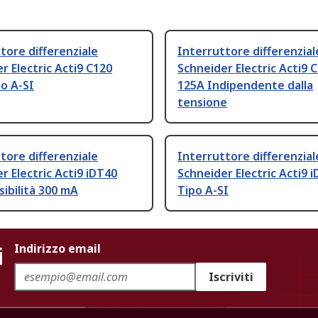
tore differenziale
Interruttore differenzial
r Electric Acti9 C120
Schneider Electric Acti9 
o A-SI
125A Indipendente dalla
tensione
tore differenziale
Interruttore differenzial
r Electric Acti9 iDT40
Schneider Electric Acti9 
sibilità 300 mA
Tipo A-SI
i
Indirizzo email
Iscriviti