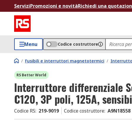
Servizi
Promozioni e novità
Richiedi una quotazio
Menu
Codice costruttore
/
Fusibili e interruttori magnetotermici
/
Interrutt
RS Better World
Interruttore differenziale 
C120, 3P poli, 125A, sensib
Codice RS
:
219-9019
Codice costruttore
:
A9N18558