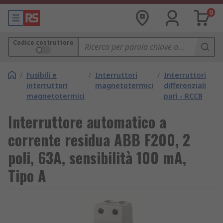
0
Codice costruttore
/
Fusibili e
/
Interruttori
/
Interruttori
interruttori
magnetotermici
differenziali
magnetotermici
puri - RCCB
Interruttore automatico a
corrente residua ABB F200, 2
poli, 63A, sensibilità 100 mA,
Tipo A