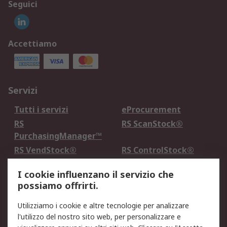
Seguici
Accettiamo
Servizi
Tutti i servizi
eProcurement
RS
RS ScanStock®
PurchasingManager™
RS VendStock®
RS ControlStock®
Servizio di taratura
MePA
I cookie influenzano il servizio che
possiamo offrirti.
Legale
Utilizziamo i cookie e altre tecnologie per analizzare
Informativa Cookie
Informativa Privacy -
l'utilizzo del nostro sito web, per personalizzare e
Aggiornata