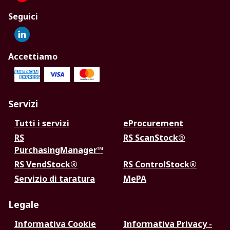
Seguici
Accettiamo
Servizi
Tutti i servizi
eProcurement
RS
RS ScanStock®
PurchasingManager™
RS VendStock®
RS ControlStock®
Servizio di taratura
MePA
Legale
Informativa Cookie
Informativa Privacy -