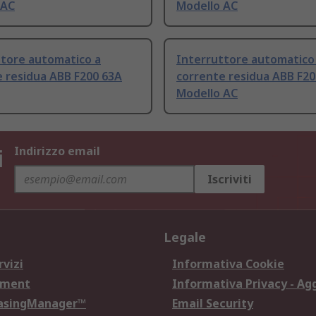
 AC
Modello AC
ttore automatico a
Interruttore automatico
 residua ABB F200 63A
corrente residua ABB F20
Modello AC
i
Indirizzo email
Iscriviti
Legale
rvizi
Informativa Cookie
ement
Informativa Privacy - Ag
hasingManager™
Email Security