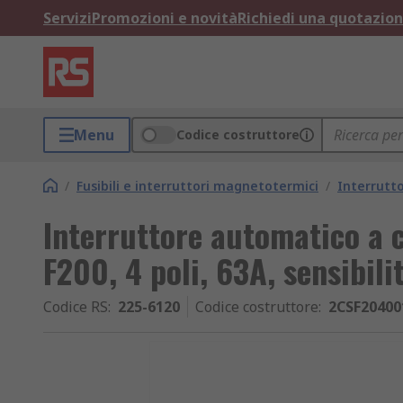
Servizi
Promozioni e novità
Richiedi una quotazio
Menu
Codice costruttore
/
Fusibili e interruttori magnetotermici
/
Interrutt
Interruttore automatico a 
F200, 4 poli, 63A, sensibil
Codice RS
:
225-6120
Codice costruttore
:
2CSF20400