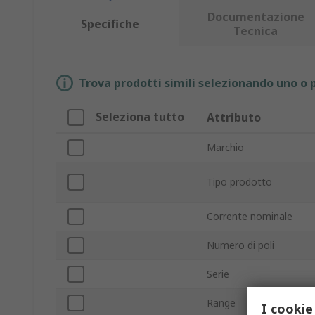
Documentazione
Specifiche
Tecnica
Trova prodotti simili selezionando uno o p
Seleziona tutto
Attributo
Marchio
Tipo prodotto
Corrente nominale
Numero di poli
Serie
Range
I cookie