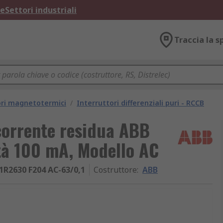
ne
Settori industriali
Traccia la s
ori magnetotermici
/
Interruttori differenziali puri - RCCB
corrente residua ABB
ità 100 mA, Modello AC
1R2630 F204 AC-63/0,1
Costruttore
:
ABB