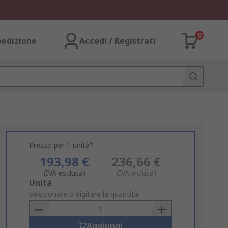
0
pedizione
Accedi / Registrati
Prezzo per 1 unità*
193,98 €
236,66 €
(IVA esclusa)
(IVA inclusa)
Add
Unità
to
Selezionare o digitare la quantità
Basket
Aggiungi