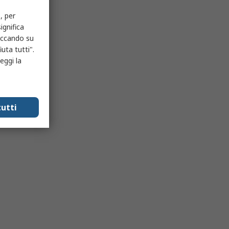
, per
ignifica
liccando su
uta tutti".
eggi la
utti