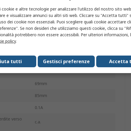
100mA
i cookie e altre tecnologie per analizzare l'utilizzo del nostro sito web
re e visualizzare annunci su altri siti web. Cliccare su "Accetta tutti" s
ento
Modello AC
'uso dei cookie non essenziali. Puoi scegliere quali cookie accettare c
eferenze". Se non desideri che utilizziamo questi cookie, clicca su "Rifi
Guida DIN
onalità potrebbero non essere accessibili. Per ulteriori informazioni, l
ie policy
.
CE, RoHS
a
Vite
fiuta tutti
Gestisci preferenze
Accetta t
70mm
69mm
85mm
0.1A
erdite verso
c.a.