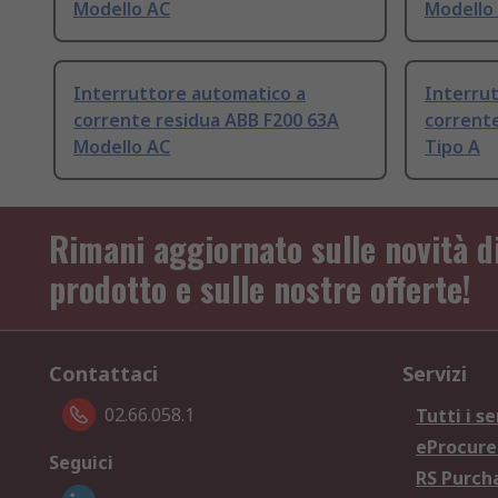
Modello AC
Modello
Interruttore automatico a
Interru
corrente residua ABB F200 63A
corrente
Modello AC
Tipo A
Rimani aggiornato sulle novità d
prodotto e sulle nostre offerte!
Contattaci
Servizi
02.66.058.1
Tutti i se
eProcur
Seguici
RS Purc