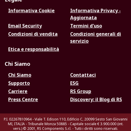
Informativa Cookie
Informativa Privacy -
Aggiornata
Email Security
Termini d'uso
Condizioni di vendita
Condizioni generali di
servizio
Etica e responsabilità
Chi Siamo
Chi Siamo
Contattaci
Supporto
ESG
Carriere
RS Group
Press Centre
Discovery: il Blog di RS
P.I. 02267810964 - Viale T. Edison 110, Edificio C, 20099 Sesto San Giovanni
MI, ITALIA - Tribunale Monza 50885 - Capitale sociale € 3.900.000 (int.
vers.)
© 2001, RS Components S.r.l. - Tutti i diritti sono riservati.