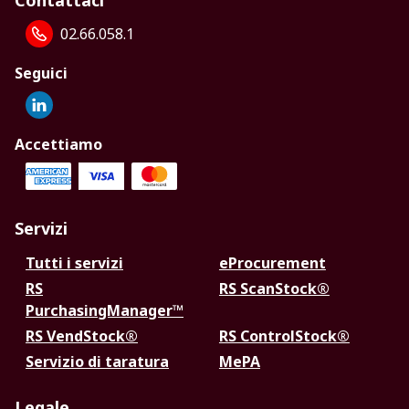
Contattaci
02.66.058.1
Seguici
Accettiamo
Servizi
Tutti i servizi
eProcurement
RS
RS ScanStock®
PurchasingManager™
RS VendStock®
RS ControlStock®
Servizio di taratura
MePA
Legale