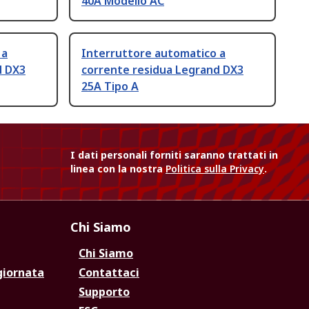
40A Modello AC
 a
Interruttore automatico a
d DX3
corrente residua Legrand DX3
25A Tipo A
I dati personali forniti saranno trattati in
linea con la nostra
Politica sulla Privacy
.
Chi Siamo
Chi Siamo
giornata
Contattaci
Supporto