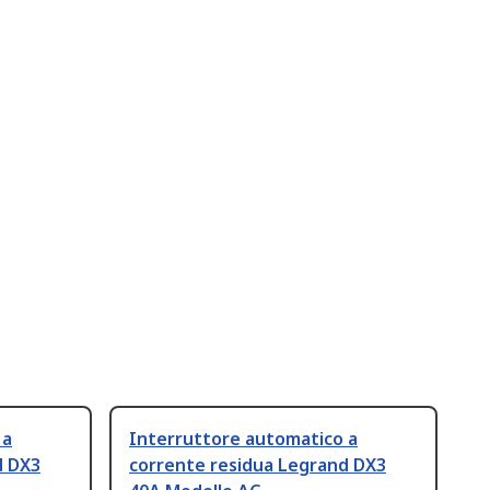
 a
Interruttore automatico a
d DX3
corrente residua Legrand DX3