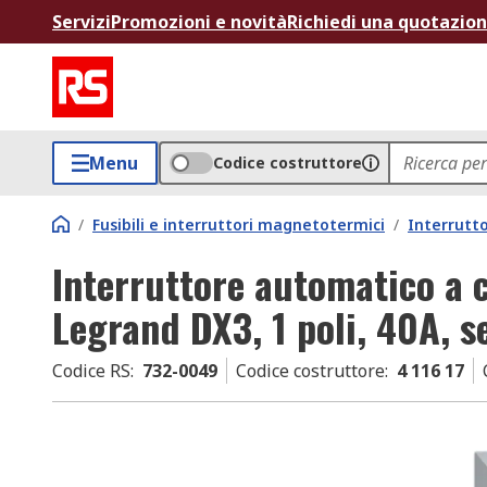
Servizi
Promozioni e novità
Richiedi una quotazio
Menu
Codice costruttore
/
Fusibili e interruttori magnetotermici
/
Interrutt
Interruttore automatico a 
Legrand DX3, 1 poli, 40A, s
Codice RS
:
732-0049
Codice costruttore
:
4 116 17