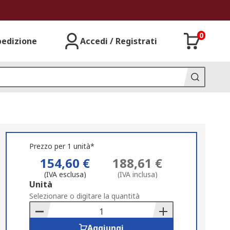
0
pedizione
Accedi / Registrati
Prezzo per 1 unità*
154,60 €
188,61 €
(IVA esclusa)
(IVA inclusa)
Add
Unità
to
Selezionare o digitare la quantità
Basket
Aggiungi