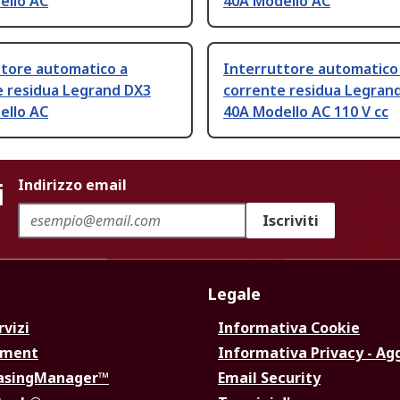
ello AC
40A Modello AC
ttore automatico a
Interruttore automatico
e residua Legrand DX3
corrente residua Legran
ello AC
40A Modello AC 110 V cc
i
Indirizzo email
Iscriviti
Legale
rvizi
Informativa Cookie
ement
Informativa Privacy - Ag
hasingManager™
Email Security