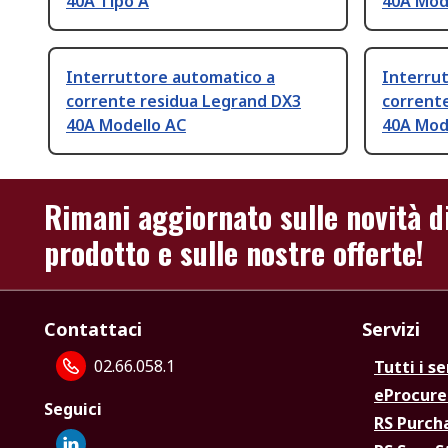
40A Tipo A
40A Mod
Interruttore automatico a
Interru
corrente residua Legrand DX3
corrent
40A Modello AC
40A Mod
Rimani aggiornato sulle novità d
prodotto e sulle nostre offerte!
Contattaci
Servizi
02.66.058.1
Tutti i se
eProcur
Seguici
RS Purc