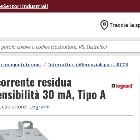
ne
Settori industriali
Traccia la s
ori magnetotermici
/
Interruttori differenziali puri - RCCB
corrente residua
ensibilità 30 mA, Tipo A
Costruttore
:
Legrand